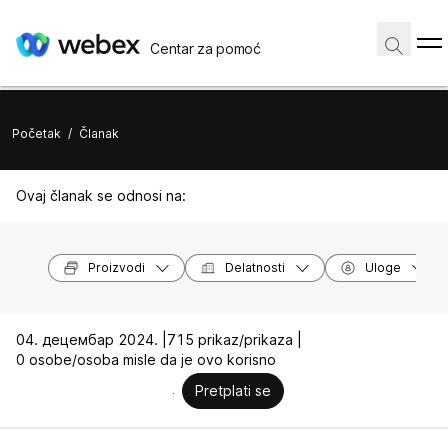
Centar za pomoć
Početak
/
Članak
Ovaj članak se odnosi na:
Proizvodi
Delatnosti
Uloge
04. децембар 2024. |
715 prikaz/prikaza |
0 osobe/osoba misle da je ovo korisno
Pretplati se