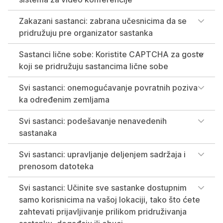
Zakazani sastanci: zabrana učesnicima da se
pridružuju pre organizator sastanka
Sastanci lične sobe: Koristite CAPTCHA za goste
koji se pridružuju sastancima lične sobe
Svi sastanci: onemogućavanje povratnih poziva
ka određenim zemljama
Svi sastanci: podešavanje nenavedenih
sastanaka
Svi sastanci: upravljanje deljenjem sadržaja i
prenosom datoteka
Svi sastanci: Učinite sve sastanke dostupnim
samo korisnicima na vašoj lokaciji, tako što ćete
zahtevati prijavljivanje prilikom pridruživanja