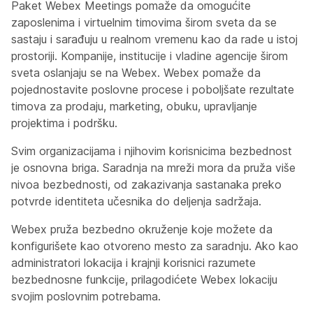
Paket Webex Meetings pomaže da omogućite
zaposlenima i virtuelnim timovima širom sveta da se
sastaju i sarađuju u realnom vremenu kao da rade u istoj
prostoriji. Kompanije, institucije i vladine agencije širom
sveta oslanjaju se na Webex. Webex pomaže da
pojednostavite poslovne procese i poboljšate rezultate
timova za prodaju, marketing, obuku, upravljanje
projektima i podršku.
Svim organizacijama i njihovim korisnicima bezbednost
je osnovna briga. Saradnja na mreži mora da pruža više
nivoa bezbednosti, od zakazivanja sastanaka preko
potvrde identiteta učesnika do deljenja sadržaja.
Webex pruža bezbedno okruženje koje možete da
konfigurišete kao otvoreno mesto za saradnju. Ako kao
administratori lokacija i krajnji korisnici razumete
bezbednosne funkcije, prilagodićete Webex lokaciju
svojim poslovnim potrebama.