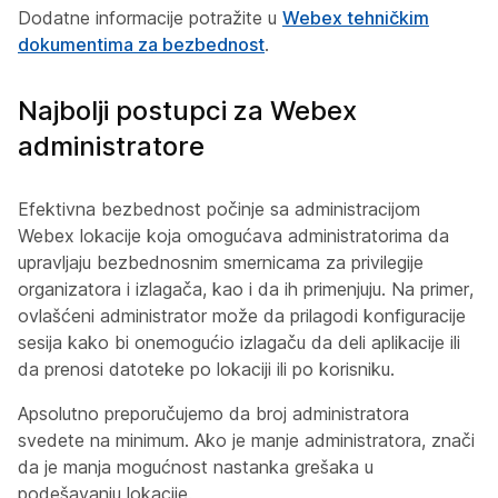
Dodatne informacije potražite u
Webex tehničkim
dokumentima za bezbednost
.
Najbolji postupci za Webex
administratore
Efektivna bezbednost počinje sa administracijom
Webex lokacije koja omogućava administratorima da
upravljaju bezbednosnim smernicama za privilegije
organizatora i izlagača, kao i da ih primenjuju. Na primer,
ovlašćeni administrator može da prilagodi konfiguracije
sesija kako bi onemogućio izlagaču da deli aplikacije ili
da prenosi datoteke po lokaciji ili po korisniku.
Apsolutno preporučujemo da broj administratora
svedete na minimum. Ako je manje administratora, znači
da je manja mogućnost nastanka grešaka u
podešavanju lokacije.