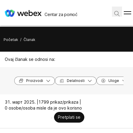
Centar za pomoć
Početak
/
Članak
Ovaj članak se odnosi na:
Proizvodi
Delatnosti
Uloge
31. март 2025. |
1799 prikaz/prikaza |
0 osobe/osoba misle da je ovo korisno
Pretplati se