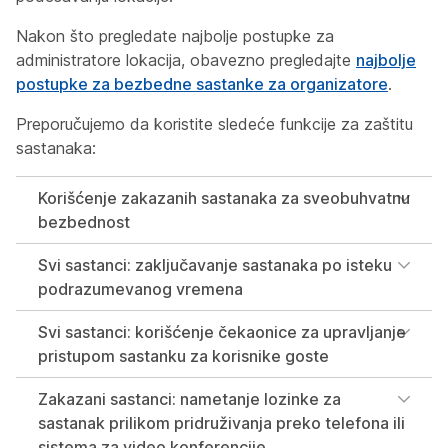
Nakon što pregledate najbolje postupke za
administratore lokacija, obavezno pregledajte
najbolje
postupke za bezbedne sastanke za organizatore
.
Preporučujemo da koristite sledeće funkcije za zaštitu
sastanaka:
Korišćenje zakazanih sastanaka za sveobuhvatnu
bezbednost
Svi sastanci: zaključavanje sastanaka po isteku
podrazumevanog vremena
Svi sastanci: korišćenje čekaonice za upravljanje
pristupom sastanku za korisnike goste
Zakazani sastanci: nametanje lozinke za
sastanak prilikom pridruživanja preko telefona ili
sistema za video konferencije