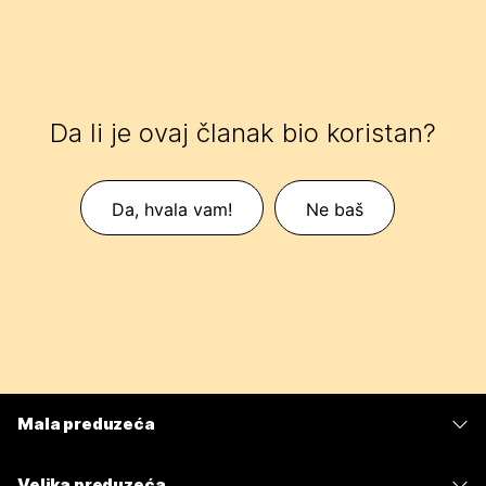
Da li je ovaj članak bio koristan?
Da, hvala vam!
Ne baš
Mala preduzeća
Cene
Velika preduzeća