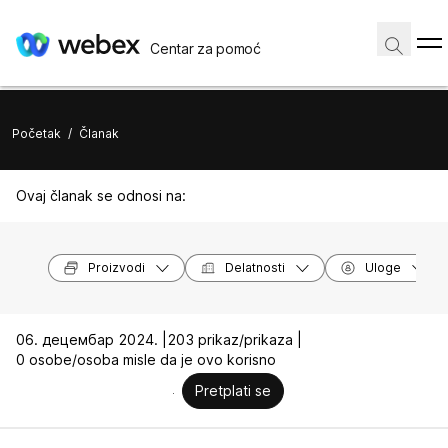
Centar za pomoć
Početak
/
Članak
Ovaj članak se odnosi na:
Proizvodi
Delatnosti
Uloge
06. децембар 2024. |
203 prikaz/prikaza |
0 osobe/osoba misle da je ovo korisno
Pretplati se