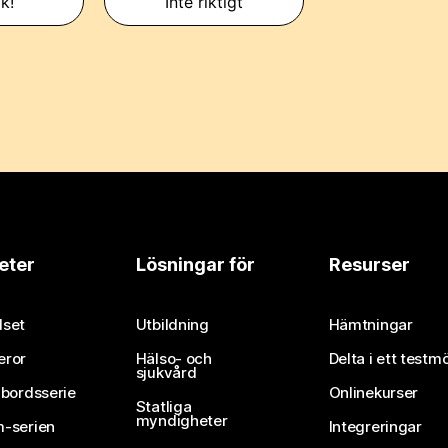
k!
Inte riktigt
eter
Lösningar för
Resurser
set
Utbildning
Hämtningar
eror
Hälso- och
Delta i ett testm
sjukvård
vbordsserie
Onlinekurser
Statliga
myndigheter
-serien
Integreringar