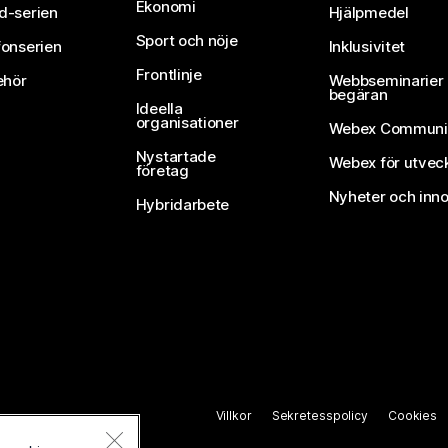
Ekonomi
d-serien
Hjälpmedel
Sport och nöje
fonserien
Inklusivitet
Frontlinje
ehör
Webbseminarier 
begäran
Ideella
organisationer
Webex Communi
Nystartade
Webex för utvec
företag
Nyheter och inno
Hybridarbete
Villkor
Sekretesspolicy
Cookies