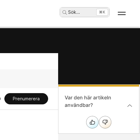
Sök
...
⌘K
Var den här artikeln
Prenumerera
användbar?