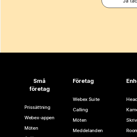
Ja tac
Små
Företag
Enh
företag
Webex Suite
Head
Prissättning
Calling
Kam
Webex-appen
Möten
Skri
Möten
Meddelanden
Room