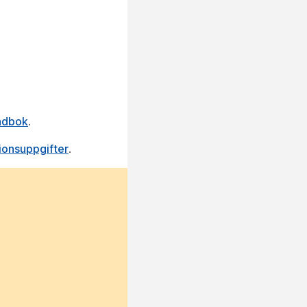
ndbok
.
ionsuppgifter
.