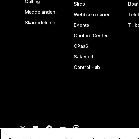
Calling
Slido
Boar
Meddelanden
Webbseminarier
Tele
Skärmdelning
Events
Tillb
Contact Center
CPaaS
Säkerhet
Control Hub
©
2026
Cisco och/eller dess dotterbolag. Med ensamrätt.