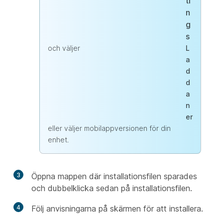
ti
n
g
s
och väljer
L
a
d
d
a
n
er
eller väljer mobilappversionen för din
enhet.
3
Öppna mappen där installationsfilen sparades
och dubbelklicka sedan på installationsfilen.
4
Följ anvisningarna på skärmen för att installera.