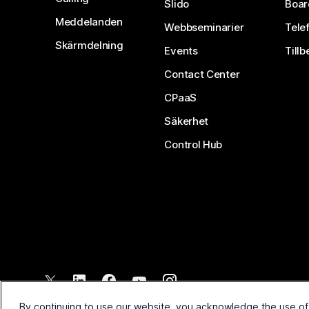
Slido
Boar
Meddelanden
Webbseminarier
Tele
Skärmdelning
Events
Tillb
Contact Center
CPaaS
Säkerhet
Control Hub
©
2026
Cisco och/eller dess dotterbolag. Med ensamrätt.
By continuing to use our website, you acknowledge the use of