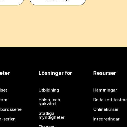
eter
Lösningar för
Resurser
set
Utbildning
Hämtningar
eror
Hälso- och
Delta i ett testm
sjukvård
vbordsserie
Onlinekurser
Statliga
myndigheter
-serien
Integreringar
Ekonomi