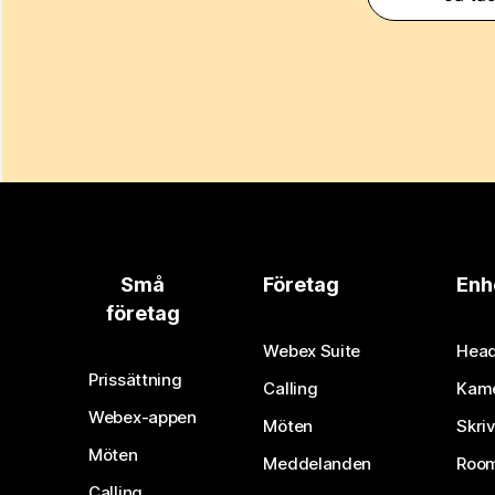
Små
Företag
Enh
företag
Webex Suite
Head
Prissättning
Calling
Kam
Webex-appen
Möten
Skri
Möten
Meddelanden
Room
Calling