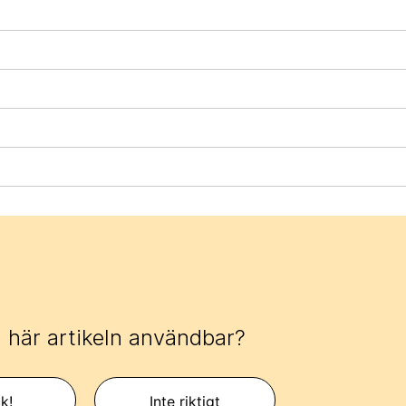
 här artikeln användbar?
k!
Inte riktigt