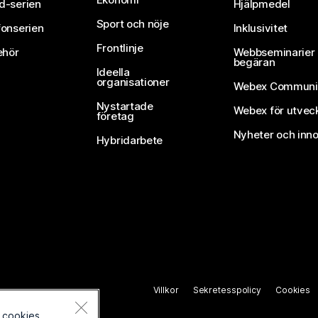
d-serien
Hjälpmedel
Sport och nöje
fonserien
Inklusivitet
Frontlinje
ehör
Webbseminarier 
begäran
Ideella
organisationer
Webex Communi
Nystartade
Webex för utvec
företag
Nyheter och inno
Hybridarbete
Villkor
Sekretesspolicy
Cookies
 cookies.