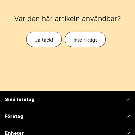
Var den här artikeln användbar?
Ja tack!
Inte riktigt
Små företag
Prissättning
Företag
Webex-appen
Webex Suite
Enheter
Möten