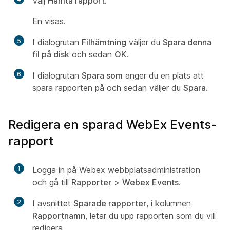
Välj
Hämta rapport
.
En visas.
5
I dialogrutan
Filhämtning
väljer du
Spara denna
fil på disk
och sedan
OK
.
6
I dialogrutan
Spara som
anger du en plats att
spara rapporten på och sedan väljer du
Spara
.
Redigera en sparad WebEx Events-
rapport
1
Logga in på Webex webbplatsadministration
och gå till
Rapporter
>
Webex Events
.
2
I avsnittet
Sparade rapporter
, i kolumnen
Rapportnamn
, letar du upp rapporten som du vill
redigera.