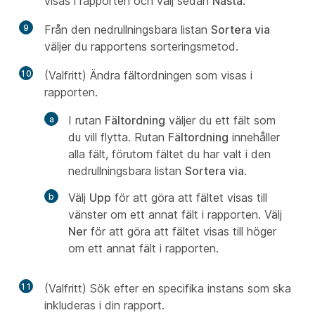
visas i rapporten och välj sedan
Nästa
.
9
Från den nedrullningsbara listan
Sortera via
väljer du rapportens sorteringsmetod.
10
(Valfritt) Ändra fältordningen som visas i
rapporten.
I rutan
Fältordning
väljer du ett fält som
du vill flytta. Rutan
Fältordning
innehåller
alla fält, förutom fältet du har valt i den
nedrullningsbara listan
Sortera via
.
Välj
Upp
för att göra att fältet visas till
vänster om ett annat fält i rapporten. Välj
Ner
för att göra att fältet visas till höger
om ett annat fält i rapporten.
11
(Valfritt) Sök efter en specifika instans som ska
inkluderas i din rapport.