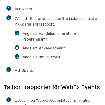
6
Välj
Nästa
.
7
(Valfritt) Sök efter en specifika instans som ska
inkluderas i din rapport.
Ange ett
Händelsenamn
eller ett
Programnamn
.
Ange ett
Användarnamn
.
Ange ett dataintervall.
8
Välj
Spara
.
Ta bort rapporter för WebEx Events
1
Logga in på Webex webbplatsadministration