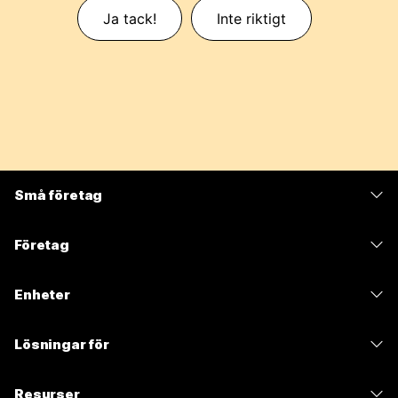
Ja tack!
Inte riktigt
Små företag
Prissättning
Företag
Webex-appen
Webex Suite
Enheter
Möten
Calling
Headset
Calling
Lösningar för
Möten
Kameror
Meddelanden
Utbildning
Meddelanden
Resurser
Skrivbordsserie