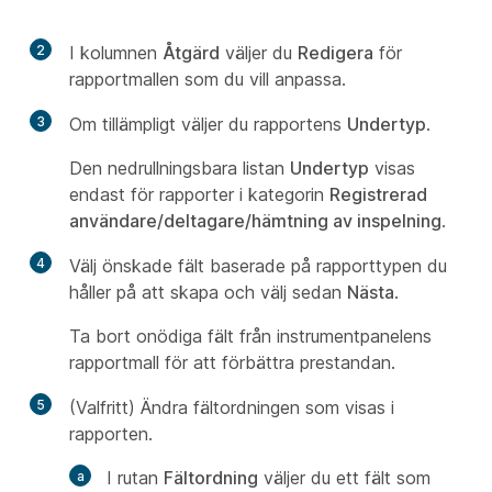
2
I kolumnen
Åtgärd
väljer du
Redigera
för
rapportmallen som du vill anpassa.
3
Om tillämpligt väljer du rapportens
Undertyp
.
Den nedrullningsbara listan
Undertyp
visas
endast för rapporter i kategorin
Registrerad
användare/deltagare/hämtning av inspelning
.
4
Välj önskade fält baserade på rapporttypen du
håller på att skapa och välj sedan
Nästa
.
Ta bort onödiga fält från instrumentpanelens
rapportmall för att förbättra prestandan.
5
(Valfritt) Ändra fältordningen som visas i
rapporten.
I rutan
Fältordning
väljer du ett fält som