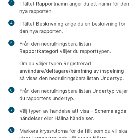
3
I fältet
Rapportnamn
anger du ett namn för den
nya rapporten.
4
I fältet
Beskrivning
ange du en beskrivning för
den nya rapporten.
5
Från den nedrullningsbara listan
Rapportkategori
väljer du rapporttypen.
Om du väljer typen
Registrerad
användare/deltagare/hämtning av inspelning
så visas den nedrullningsbara listan
Undertyp
.
6
Från den nedrullningsbara listan
Undertyp
väljer
du rapportens undertyp.
7
Välj typen av händelse att visa –
Schemalagda
händelser
eller
Hållna händelser
.
8
Markera kryssrutorna för de fält som du vill ska