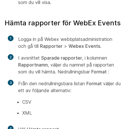
som du vill visa.
Hämta rapporter för WebEx Events
1
Logga in på Webex webbplatsadministration
och gå till
Rapporter
>
Webex Events
.
2
I avsnittet
Sparade rapporter
, i kolumnen
Rapportnamn
, väljer du namnet på rapporten
som du vill hämta. Nedrullningsbar
Format
:
3
Från den nedrullningsbara listan
Format
väljer du
ett av följande alternativ:
CSV
XML
4