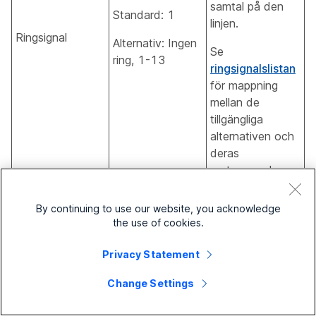
samtal på den
Standard: 1
linjen.
Ringsignal
Alternativ: Ingen
Se
ring, 1-13
ringsignalslistan
för mappning
mellan de
tillgängliga
alternativen och
deras
motsvarande
ringsignalnamn.
By continuing to use our website, you acknowledge
Telefon
>
åtgärdsknapp
the use of cookies.
Mer information
Åtgärdsknapp
finns
i
Privacy Statement
Konfigurera
(Endast för
Change Settings
åtgärdsknappen
9800-serien)
för 9800
.