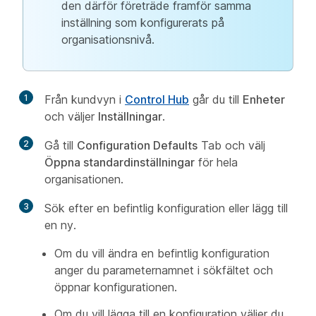
den därför företräde framför samma
inställning som konfigurerats på
organisationsnivå.
1
Från kundvyn i
Control Hub
går du till
Enheter
och väljer
Inställningar
.
2
Gå till
Configuration Defaults
Tab och välj
Öppna standardinställningar
för hela
organisationen.
3
Sök efter en befintlig konfiguration eller lägg till
en ny.
Om du vill ändra en befintlig konfiguration
anger du parameternamnet i sökfältet och
öppnar konfigurationen.
Om du vill lägga till en konfiguration väljer du