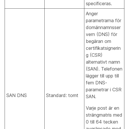
specificeras.
Anger
parametrarna för
domännamnsser
vern (DNS) för
begäran om
certifikatsignerin
g (CSR)
alternativt namn
(SAN). Telefonen
lägger till upp till
fem DNS-
parametrar i CSR
SAN DNS
Standard: tomt
SAN.
Varje post är en
strängmatris med
0 till 64 tecken
avgränsade med