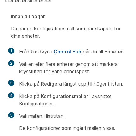
eller en enskild enhet.
Innan du börjar
Du har en konfigurationsmall som har skapats för
dina enheter.
1
Från kundvyn i
Control Hub
går du till
Enheter
.
2
Välj en eller flera enheter genom att markera
kryssrutan för varje enhetspost.
3
Klicka på
Redigera
längst upp till höger i listan.
4
Klicka på
Konfigurationsmallar
i avsnittet
Konfigurationer.
5
Välj mallen i listrutan.
De konfigurationer som ingår i mallen visas.