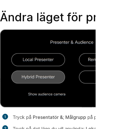
Ändra läget för presen
Tryck på
Presentatör &; Målgrupp
på pekkontrollen.
Tryck på det läge du vill använda:
Lokal presentatör
,