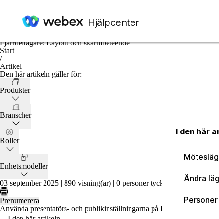
I den här artikeln
Möteslägena Presentatör och Publik
Ändra läget för presentatör och publikrum
Hjälpcenter
Personer i publiken: Layout, två skärmar
Personer i publiken: Layout, tre skärmar
Fjärrdeltagare: Layout och skärmbeteende
Start
/
Artikel
Den här artikeln gäller för:
Produkter
Branscher
I den här a
Roller
Mötesläg
Enhetsmodeller
Ändra läg
03 september 2025 |
890 visning(ar) |
0 personer tyckte att detta var till
Personer 
Prenumerera
Använda presentatörs- och publikinställningarna på Board- och rumsse
I den här artikeln