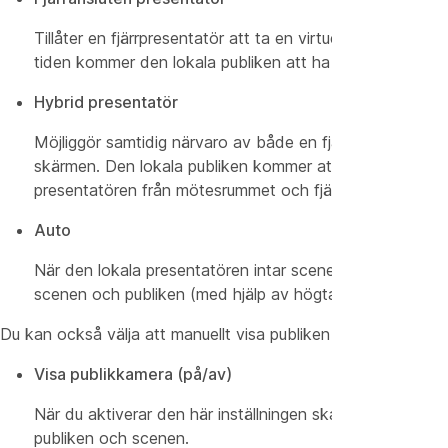
Tillåter en fjärrpresentatör att ta en virtuell närvaro 
tiden kommer den lokala publiken att ha möjlighet att se 
Hybrid presentatör
Möjliggör samtidig närvaro av både en fjärrpresentatör 
skärmen. Den lokala publiken kommer att kunna se båda p
presentatören från mötesrummet och fjärrpresentatören
Auto
När den lokala presentatören intar scenen växlar den aut
scenen och publiken (med hjälp av högtalarspår). Den här
Du kan också välja att manuellt visa publiken för fjärrdeltaga
Visa publikkamera (på/av)
När du aktiverar den här inställningen
skapas en sammans
publiken och scenen.