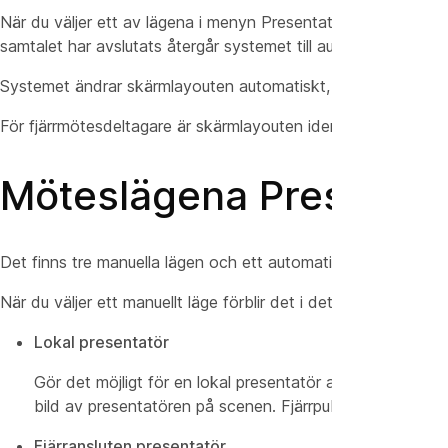
När du väljer ett av lägena i menyn Presentatör och målgrupp p
samtalet har avslutats återgår systemet till automatiskt läge.
Systemet ändrar skärmlayouten automatiskt, beroende på antal
För fjärrmötesdeltagare är skärmlayouten identisk för båda ins
Möteslägena Presentatö
Det finns tre manuella lägen och ett automatiskt läge att välj
När du väljer ett manuellt läge förblir det i det läget under h
Lokal presentatör
Gör det möjligt för en lokal presentatör att vara på sce
bild av presentatören på scenen. Fjärrpubliken kommer e
Fjärransluten presentatör