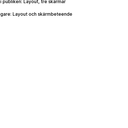
i publiken: Layout, tre skärmar
örer att engagera och inspirera sin publik i stora rum, samt ge en söml
tagare: Layout och skärmbeteende