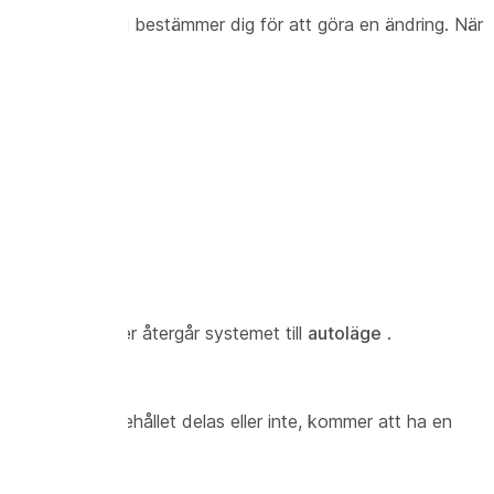
tas eller tills du bestämmer dig för att göra en ändring. När
jer för mötet.
 När mötet är över återgår systemet till
autoläge
.
 oavsett om innehållet delas eller inte, kommer att ha en