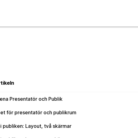
rtikeln
ena Presentatör och Publik
et för presentatör och publikrum
 hjälp
i publiken: Layout, två skärmar
rier