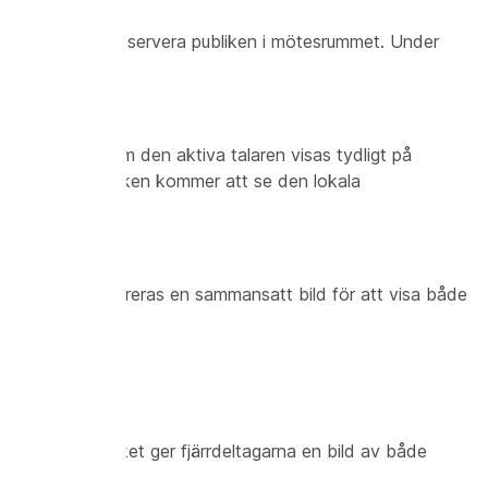
r de enbart att observera publiken i mötesrummet. Under
h den andra som den aktiva talaren visas tydligt på
 inte. Fjärrpubliken kommer att se den lokala
bliken talar genereras en sammansatt bild för att visa både
rum.
raflödet, vilket ger fjärrdeltagarna en bild av både