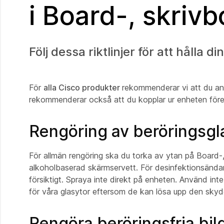
i Board-, skriv
Följ dessa riktlinjer för att hålla 
För
alla Cisco produkter
rekommenderar vi att du anvä
rekommenderar också att du kopplar ur enheten före
Rengöring av beröringsgl
För allmän rengöring ska du torka av ytan på Board-,
alkoholbaserad skärmservett. För desinfektionsändam
försiktigt. Spraya inte direkt på enheten. Använd int
för våra glasytor eftersom de kan lösa upp den sk
Rengöra beröringsfria bi