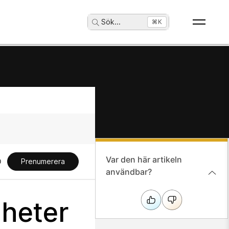
Sök
...
⌘K
Var den här artikeln
Prenumerera
användbar?
nheter