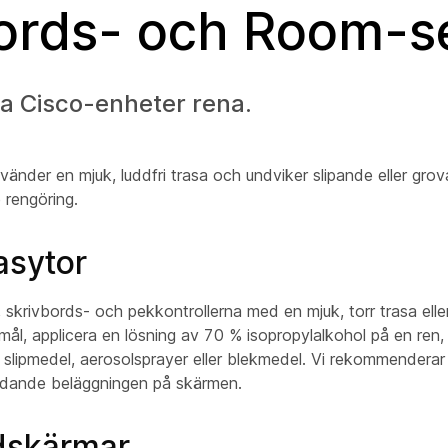
bords- och Room-s
dina Cisco-enheter rena.
nder en mjuk, luddfri trasa och undviker slipande eller grova
 rengöring.
asytor
 skrivbords- och pekkontrollerna med en mjuk, torr trasa ell
ål, applicera en lösning av 70 % isopropylalkohol på en ren,
e slipmedel, aerosolsprayer eller blekmedel. Vi rekommenderar
yddande beläggningen på skärmen.
ldskärmar