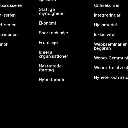
vbordsserie
Onlinekurser
Statliga
myndigheter
-serien
Integreringar
Ekonomi
d-serien
Hjälpmedel
Sport och nöje
fonserien
Inklusivitet
Frontlinje
ehör
Webbseminarier 
begäran
Ideella
organisationer
Webex Communi
Nystartade
Webex för utvec
företag
Nyheter och inno
Hybridarbete