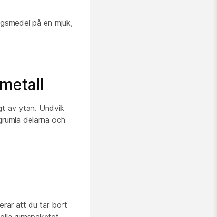
ngsmedel på en mjuk,
metall
igt av ytan. Undvik
grumla delarna och
rar att du tar bort
uella rumspaketet