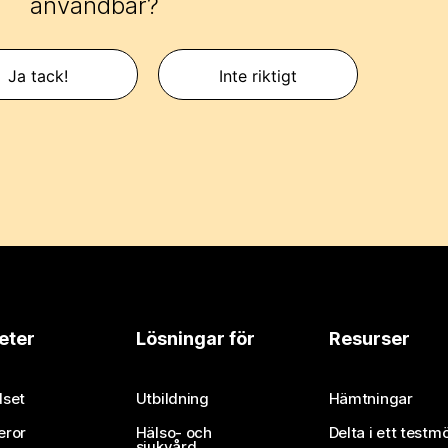
användbar?
Ja tack!
Inte riktigt
eter
Lösningar för
Resurser
set
Utbildning
Hämtningar
eror
Hälso- och
Delta i ett testm
sjukvård