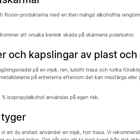
ch Room-produkterna med en liten mängd alkoholfria rengöri
e kommer att orsaka kemisk skada på skärmens polarisator.
 och kapslingar av plast och 
ngöringsmedel på en mjuk, ren, luddfri trasa och torka försikt
metalldelarna på enheterna eftersom det kan missfärga eller 
 % isopropylalkohol användas på egen risk.
 tyger
vi att du endast använder en mjuk, torr trasa. Vi rekommende
ng av tyget krävs. Det går inte att ta bort tyget från det akt