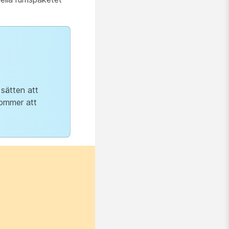
sätten att
kommer att