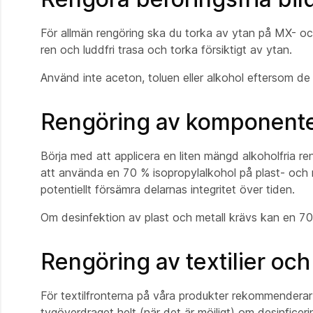
För allmän rengöring ska du torka av ytan på MX- o
ren och luddfri trasa och torka försiktigt av ytan.
Använd inte aceton, toluen eller alkohol eftersom d
Rengöring av komponenter
Börja med att applicera en liten mängd alkoholfria re
att använda en 70 % isopropylalkohol på plast- och 
potentiellt försämra delarnas integritet över tiden.
Om desinfektion av plast och metall krävs kan en 70
Rengöring av textilier och
För textilfronterna på våra produkter rekommenderar 
tygöverdraget helt (när det är möjligt) om desinficeri