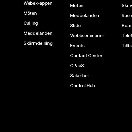
Webex-appen
Möten
Skri
Möten
Meddelanden
Room
Calling
Slido
Boar
Meddelanden
Webbseminarier
Tele
Skärmdelning
Events
Tillb
Contact Center
CPaaS
Säkerhet
Control Hub