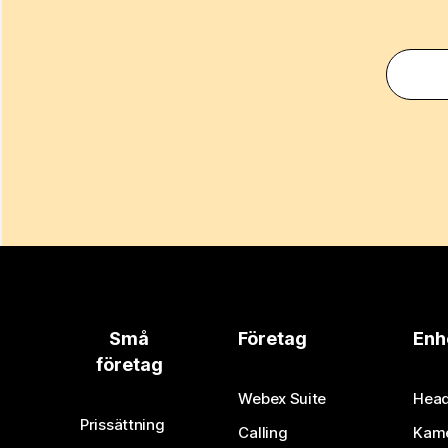
Små
Företag
Enh
företag
Webex Suite
Head
Prissättning
Calling
Kam