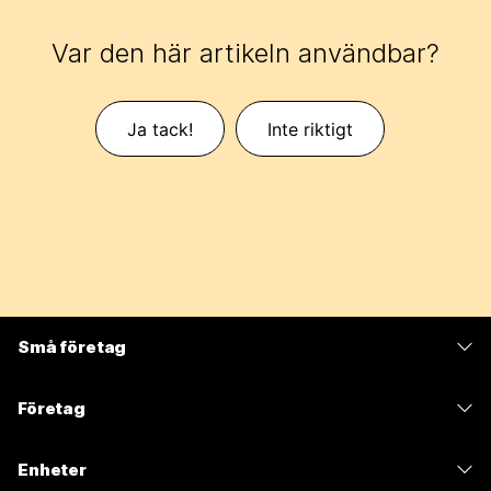
Var den här artikeln användbar?
Ja tack!
Inte riktigt
Små företag
Prissättning
Företag
Webex-appen
Webex Suite
Enheter
Möten