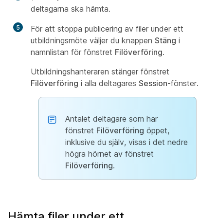
deltagarna ska hämta.
5
För att stoppa publicering av filer under ett
utbildningsmöte väljer du knappen
Stäng
i
namnlistan för fönstret
Filöverföring
.
Utbildningshanteraren stänger fönstret
Filöverföring
i alla deltagares
Session
-fönster.
Antalet deltagare som har
fönstret
Filöverföring
öppet,
inklusive du själv, visas i det nedre
högra hörnet av fönstret
Filöverföring
.
Hämta filer under ett