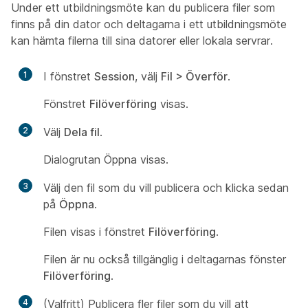
Under ett utbildningsmöte kan du publicera filer som
finns på din dator och deltagarna i ett utbildningsmöte
kan hämta filerna till sina datorer eller lokala servrar.
1
I fönstret
Session
, välj
Fil > Överför
.
Fönstret
Filöverföring
visas.
2
Välj
Dela fil
.
Dialogrutan Öppna visas.
3
Välj den fil som du vill publicera och klicka sedan
på
Öppna
.
Filen visas i fönstret
Filöverföring
.
Filen är nu också tillgänglig i deltagarnas fönster
Filöverföring
.
4
(Valfritt) Publicera fler filer som du vill att