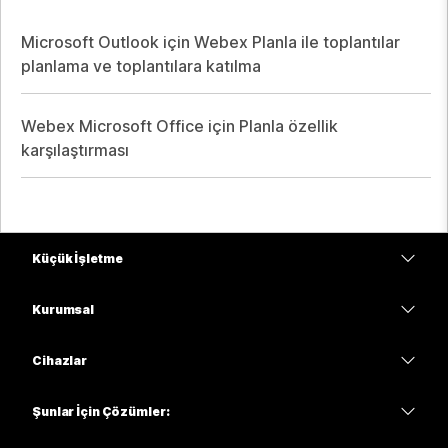
Microsoft Outlook için Webex Planla ile toplantılar
planlama ve toplantılara katılma
Webex Microsoft Office için Planla özellik
karşılaştırması
Küçük İşletme
Fiyatlar
Kurumsal
Webex Uygulaması
Webex Suite
Cihazlar
Meetings
Calling
kulaklıklar
Calling
Şunlar İçin Çözümler:
Meetings
Kameralar
Eğitim