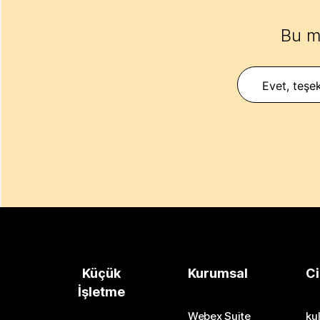
Bu m
Evet, teşek
Küçük
Kurumsal
Ci
İşletme
Webex Suite
kul