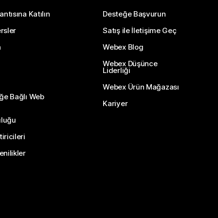
antısına Katılın
Desteğe Başvurun
rsler
Satış ile İletişime Geç
n
Webex Blog
Webex Düşünce
Liderliği
Webex Ürün Mağazası
eğe Bağlı Web
Kariyer
uluğu
ricileri
nilikler