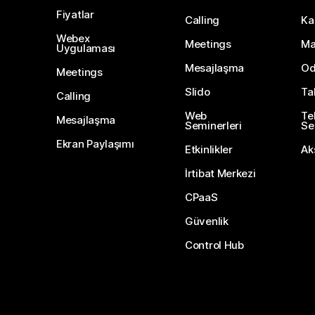
Fiyatlar
Calling
Ka
Webex
Meetings
Ma
Uygulaması
Mesajlaşma
Od
Meetings
Slido
Ta
Calling
Web
Te
Mesajlaşma
Seminerleri
Ser
Ekran Paylaşımı
Etkinlikler
Ak
İrtibat Merkezi
CPaaS
Güvenlik
Control Hub