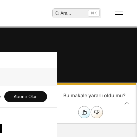
Ara
...
⌘K
Bu makale yararlı oldu mu?
Abone Olun
u