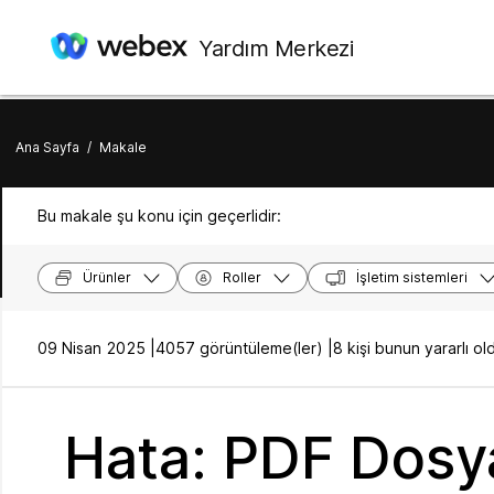
Yardım Merkezi
Ana Sayfa
/
Makale
Bu makale şu konu için geçerlidir:
Ürünler
Roller
İşletim sistemleri
09 Nisan 2025 |
4057 görüntüleme(ler) |
8 kişi bunun yararlı 
Hata: PDF Dosya