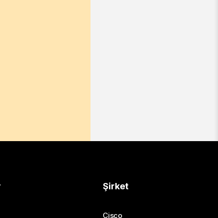
r
Şirket
Cisco