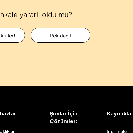
akale yararlı oldu mu?
kürler!
Pek değil
hazlar
Şunlar İçin
Kaynakla
Çözümler:
aklıklar
İndirmeler