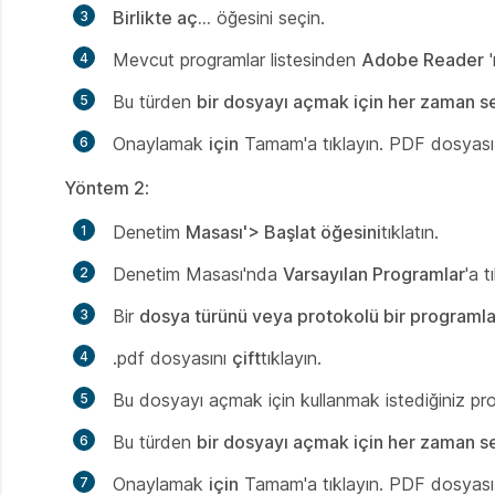
Birlikte aç...
öğesini seçin.
Mevcut programlar listesinden
Adobe Reader
'
Bu türden
bir dosyayı açmak için her zaman se
Onaylamak
için
Tamam'a tıklayın. PDF dosyası 
Yöntem 2
:
Denetim
Masası'> Başlat öğesini
tıklatın.
Denetim Masası'nda
Varsayılan Programlar
'a t
Bir
dosya türünü veya protokolü bir programla 
.pdf dosyasını
çift
tıklayın.
Bu
dosyayı açmak için kullanmak istediğiniz pr
Bu türden
bir dosyayı açmak için her zaman se
Onaylamak
için
Tamam'a tıklayın. PDF dosyası 