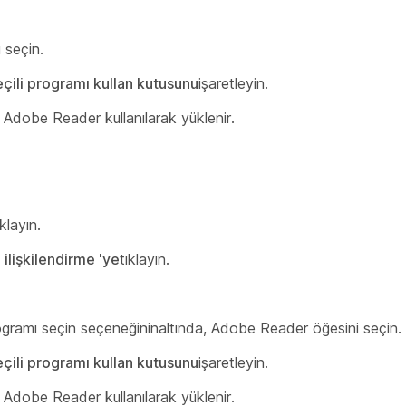
ı seçin.
çili programı kullan kutusunu
işaretleyin.
Adobe Reader kullanılarak yüklenir.
ıklayın.
ilişkilendirme 'ye
tıklayın.
ogramı seçin seçeneğinin
altında, Adobe Reader öğesini
seçin.
çili programı kullan kutusunu
işaretleyin.
Adobe Reader kullanılarak yüklenir.