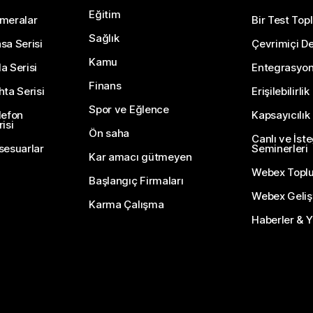
Eğitim
meralar
Bir Test Topl
Sağlık
sa Serisi
Çevrimiçi De
Kamu
a Serisi
Entegrasyo
Finans
hta Serisi
Erişilebilirlik
Spor ve Eğlence
lefon
Kapsayıcılık
isi
Ön saha
Canlı ve İst
sesuarlar
Seminerleri
Kar amacı gütmeyen
Webex Topl
Başlangıç Firmaları
Webex Gelişti
Karma Çalışma
Haberler & Ye