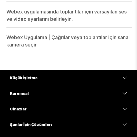
Webex uygulamasında toplantılar için varsayılan ses
ve video ayarlarını belirleyin.
Webex Uygulama | Çağrılar veya toplantılar için sanal
kamera seçin
Küçük İşletme
Fiyatlar
Kurumsal
Webex Uygulaması
Webex Suite
Cihazlar
Meetings
Calling
kulaklıklar
Calling
Şunlar İçin Çözümler:
Meetings
Kameralar
Eğitim
Mesajlaşma