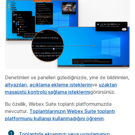
Denetimleri ve panelleri gizlediğinizde, yine de bildirimleri,
altyazıları
,
açıklama ekleme isteklerini
ve
uzaktan
masaüstü kontrolü sağlama isteklerini
görürsünüz.
Bu özellik, Webex Suite toplantı platformumuzda
mevcuttur.
Toplantılarınızın Webex Suite toplantı
platformunu kullanıp kullanmadığını öğrenin
.
1
Toplantıda ekranınızı veya uygulamanızı