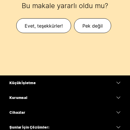
Bu makale yararlı oldu mu?
Evet, teşekkürler!
Pek değil
Küçük İşletme
Fiyatlar
Kurumsal
Webex Uygulaması
Webex Suite
Cihazlar
Meetings
Calling
kulaklıklar
Calling
Şunlar İçin Çözümler: