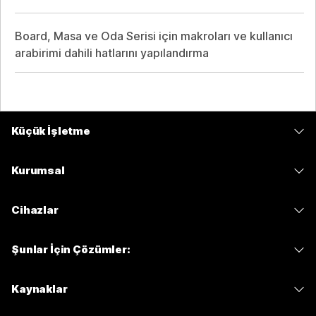
Board, Masa ve Oda Serisi için makroları ve kullanıcı
arabirimi dahili hatlarını yapılandırma
Küçük İşletme
Fiyatlar
Kurumsal
Webex Uygulaması
Webex Suite
Cihazlar
Meetings
Calling
kulaklıklar
Calling
Şunlar İçin Çözümler:
Meetings
Kameralar
Mesajlaşma
Eğitim
Mesajlaşma
Kaynaklar
Masa Serisi
Ekran Paylaşımı
Sağlık
Slido
İndirmeler