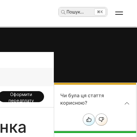
Пошук
...
⌘K
Оформити
Чи була ця стаття
передплату
корисною?
інка