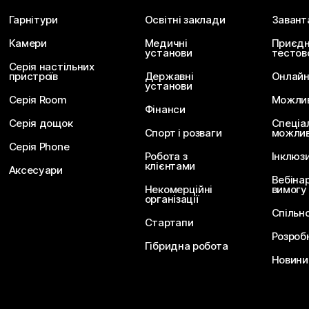
Гарнітури
Освітні заклади
Завант
Камери
Медичні
Приєдн
установи
тестов
Серія настільних
пристроїв
Державні
Онлайн
установи
Серія Room
Можливо
Фінанси
Серія дощок
Спеціа
Спорт і розваги
можлив
Серія Phone
Робота з
Інклюз
клієнтами
Аксесуари
Вебіна
Некомерційні
вимогу
організації
Спільн
Стартапи
Розроб
Гібридна робота
Новини 