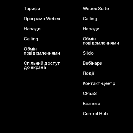
Тарифи
Webex Suite
Програма Webex
Calling
Наради
Наради
Calling
Обмін
повідомленнями
Обмін
повідомленнями
Slido
Спільний доступ
Вебінари
до екрана
Події
Контакт-центр
CPaaS
Безпека
Control Hub