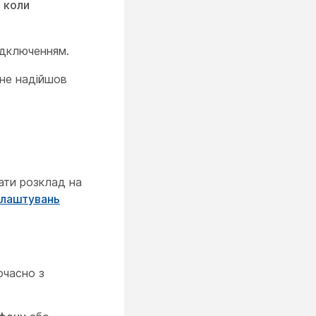
 коли
ідключенням.
 не надійшов
ати розклад на
алаштувань
очасно з