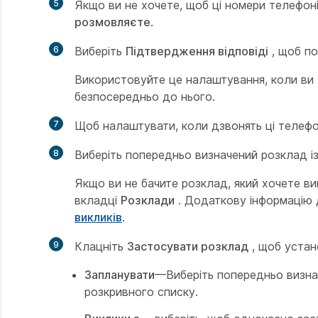
5
Якщо ви не хочете, щоб ці номери телефон
розмовляєте
.
6
Виберіть
Підтвердження відповіді
, щоб по
Використовуйте це налаштування, коли ви х
безпосередньо до нього.
7
Щоб налаштувати, коли дзвонять ці телефо
8
Виберіть попередньо визначений розклад із
Якщо ви не бачите розклад, який хочете в
вкладці
Розклади
. Додаткову інформацію д
викликів
.
9
Клацніть
Застосувати розклад
, щоб устан
Запланувати
—Виберіть попередньо визнач
розкривного списку.