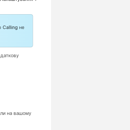
тр
Calling
не
одаткову
оли на вашому