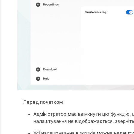
Перед початком
Адміністратор має ввімкнути цю функцію, 
налаштування не відображається, зверніть
Усі налаштування викликів можна налашту