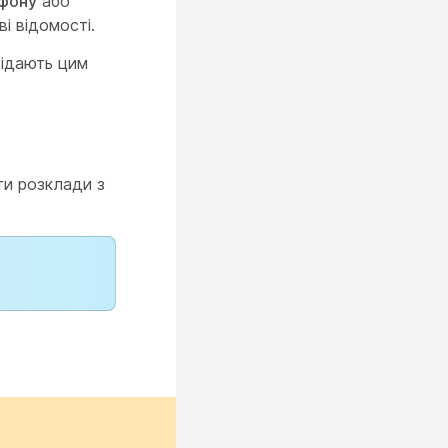
ефону
або
ві відомості.
відають цим
ти розклади з