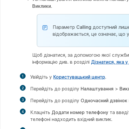
Виклики
.
Параметр
Calling
доступний лише 
відображається, це означає, що у 
Щоб дізнатися, за допомогою якої служби
інформацію див. в розділі
Дізнатися, яка у
1
Увійдіть у
Користувацький центр
.
2
Перейдіть до розділу
Налаштування
>
Вик
3
Перейдіть до розділу
Одночасний дзвінок
4
Клацніть
Додати номер телефону
та введі
телефоні надходить вхідний виклик.