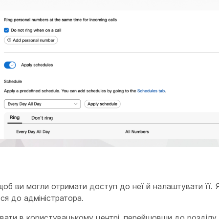
щоб ви могли отримати доступ до неї й налаштувати її.
ся до адміністратора.
вати в користувацькому центрі, перейшовши до розділу