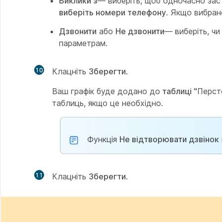
Виклики з
— виберіть, щоб одночасно заст
виберіть номери телефону
. Якщо вибра
Дзвонити
або
Не дзвонити
— виберіть, чи
параметрам.
10
Клацніть
Зберегти
.
Ваш графік буде додано до
таблиці "
Перст
таблиць, якщо це необхідно.
Функція
Не відтворювати дзвінок
11
Клацніть
Зберегти
.