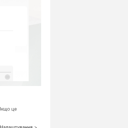
 Якщо це
Налаштування
>