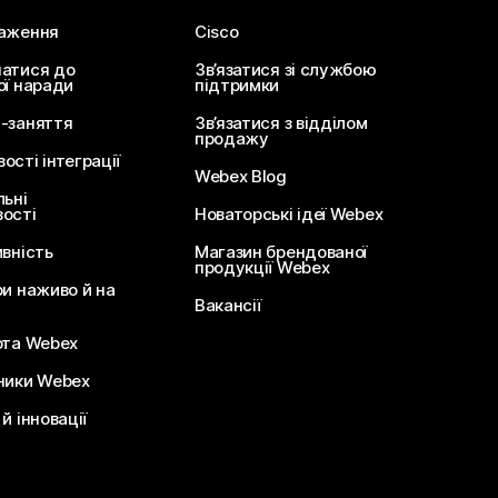
аження
Cisco
атися до
Зв’язатися зі службою
ої наради
підтримки
-заняття
Зв’язатися з відділом
продажу
сті інтеграції
Webex Blog
льні
ості
Новаторські ідеї Webex
ивність
Магазин брендованої
продукції Webex
ри наживо й на
Вакансії
ота Webex
ники Webex
й інновації