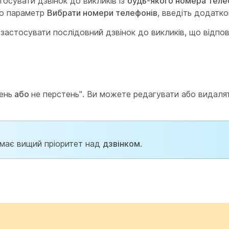
осувати дзвінок до викликів із
будь-якого номера тел
но параметр
Вибрати номери телефонів
, введіть додатко
 застосувати послідовний дзвінок до викликів, що відпо
ень
або
не перстень". Ви можете редагувати або видаля
має вищий пріоритет над
дзвінком
.