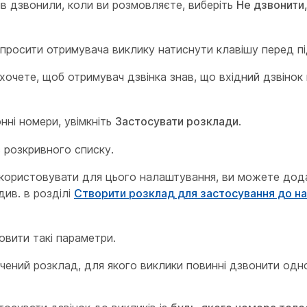
ів дзвонили, коли ви розмовляєте, виберіть
Не дзвонити,
просити отримувача виклику натиснути клавішу перед п
очете, щоб отримувач дзвінка знав, що вхідний дзвінок
нні номери, увімкніть
Застосувати розклади
.
 розкривного списку.
икористовувати для цього налаштування, ви можете дод
ив. в розділі
Створити розклад для застосування до н
овити такі параметри.
ений розклад, для якого виклики повинні дзвонити одн