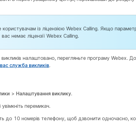
користувачам із ліцензією Webex Calling. Якщо параме
вас немає ліцензії Webex Calling.
 викликів налаштовано, перегляньте програму Webex. Д
 вас служба викликів
.
лики
>
Налаштування виклику
.
і увімкніть перемикач.
ть до 10 номерів телефону, щоб дзвонити одночасно, к