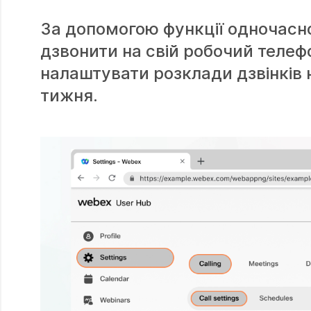
За допомогою функції одночасн
дзвонити на свій робочий телеф
налаштувати розклади дзвінків н
тижня.