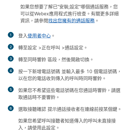
如果您想要了解已"安裝;設定"哪個通話服務，您
可以從Webex應用程式進行檢查。有關更多詳細
資訊，請參閱
找出您擁有的通話服務
。
1
登入
使用者中心
。
2
轉至
設定
>
正在呼叫
>
通話設定
。
3
轉至
同時響鈴
區段，然後開啟切換。
4
按一下
新增電話號碼
並輸入最多 10 個電話號碼，
以在您的電話收到傳入的呼叫時同時響鈴。
5
如果您不希望這些電話號碼在您通話時響鈴，請選
取
通話時不要響鈴
。
6
選取
接聽確認
提示通話接收者在連線前按某個鍵。
如果您希望呼叫接聽者知道傳入的呼叫未直接接
入，請使用此設定。