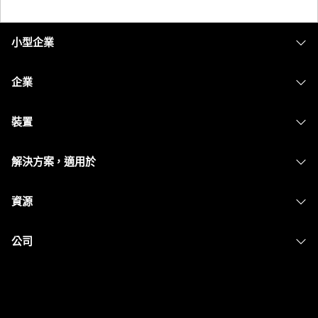
小型企業
定價
企業
Webex 應用程式
Webex Suite
裝置
Meetings
Calling
耳機
Calling
解決方案，適用於
Meetings
攝影機
Messaging
教育
Messaging
資源
Desk 系列
螢幕共用
醫療保健
Slido
下載
Room 系列
公司
政府
Webinars
加入測驗會議
Board 系列
Cisco
財務
Events
線上課程
電話系列
聯絡技術支援
運動與娛樂
Contact Center
整合
配件