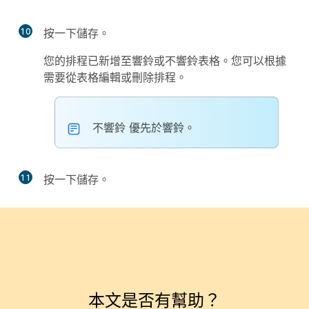
10
按一下
儲存
。
您的排程已新增至
響鈴
或
不響鈴
表格。您可以根據
需要從表格編輯或刪除排程。
不響鈴
優先於
響鈴
。
11
按一下
儲存
。
本文是否有幫助？