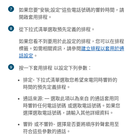
7
如果您要"安裝;設定"這些電話號碼的響鈴時間，請
開啟
套用排
程。
8
從下拉式清單選取預先定義的排程。
如果您看不到要用於此設定的排程，您可以在
排程
標籤。如需相關資訊，請參閱
建立排程以套用於通
話設定
。
9
按一下
套用排程
以設定下列參數：
排定
- 下拉式清單選取您希望來電同時響鈴的
時間的預先定義排程。
通話來源:
— 選取此項以為來自 的通話套用同
時響
鈴任何電話號
碼
或選取電話號
碼。
如果您
選擇
選取電話號碼
，請輸入其他詳細資料。
響鈴
或
不響鈴
- 選擇是否要將順序鈴聲套用至
符合這些參數的通話。