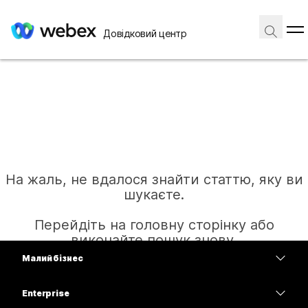
Довідковий центр
На жаль, не вдалося знайти статтю, яку ви
шукаєте.
Перейдіть на головну сторінку або
виконайте пошук знову.
Малий бізнес
Тарифи
Enterprise
Головна