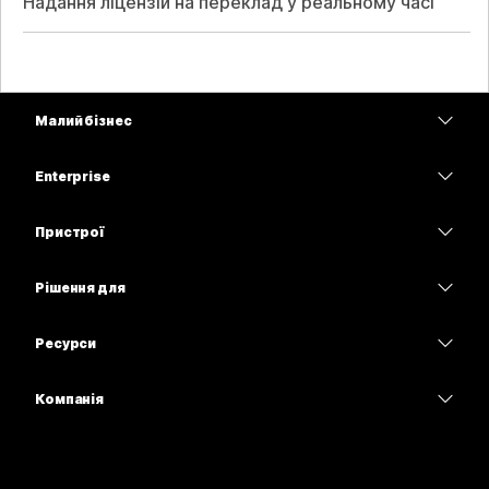
Надання ліцензій на переклад у реальному часі
Малий бізнес
Тарифи
Enterprise
Програма Webex
Webex Suite
Пристрої
Наради
Calling
Гарнітури
Calling
Рішення для
Наради
Камери
Освітні заклади
Обмін повідомленнями
Обмін повідомленнями
Ресурси
Серія настільних пристроїв
Медичні установи
Спільний доступ до екрана
Завантаження
Slido
Серія Room
Компанія
Державні установи
Приєднатися до тестової наради
Вебінари
Cisco
Серія дощок
Фінанси
Онлайн-заняття
Події
Зв’язатися зі службою підтримки
Серія Phone