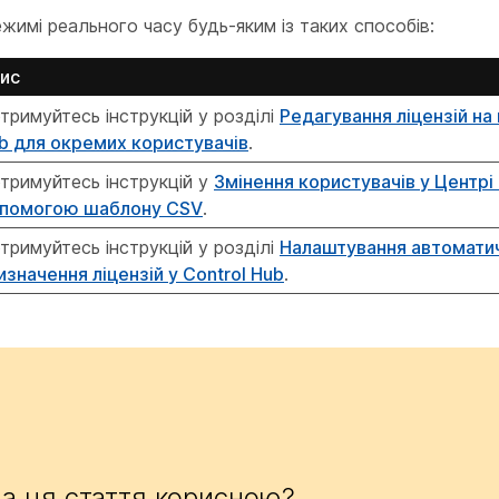
жимі реального часу будь-яким із таких способів:
ис
тримуйтесь інструкцій у розділі
Редагування ліцензій на 
b для окремих користувачів
.
тримуйтесь інструкцій у
Змінення користувачів у Центрі
помогою шаблону CSV
.
тримуйтесь інструкцій у розділі
Налаштування автомати
изначення ліцензій у Control Hub
.
а ця стаття корисною?