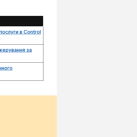
послуги в Control
 керування за
чного