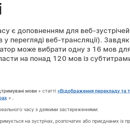
і
су є доповненням для веб-зустрічей 
в у перегляді веб-трансляції). Завдя
атор може вибрати одну з 16 мов для 
ласти на понад 120 мов із субтитрам
дтримувані мови
» статті
«Відображення перекладу та т
рах
» .
реального часу з деякими застереженнями:
римується на зустрічах, розпочатих або приєднаних із п