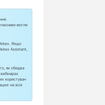
ння.
 учасники могли
 Webex. Якщо
ebex Assistant,
го, як обидва
 вебінарах
ких користувач
ацює на всіх