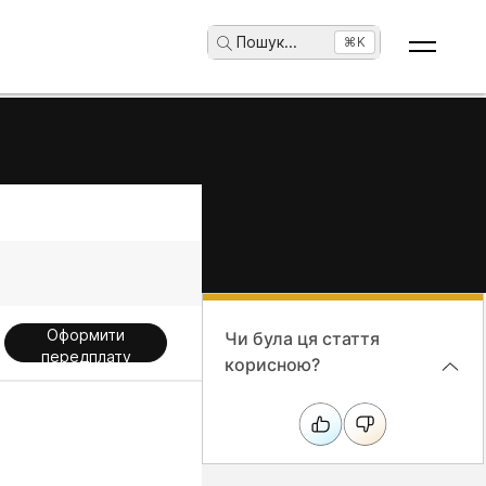
Пошук
...
⌘K
Оформити
Чи була ця стаття
передплату
корисною?