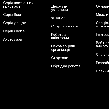
Серія настільних
пристроїв
Державні
Онлайн
установи
Серія Room
Можливо
Фінанси
Серія дощок
Спеціа
Спорт і розваги
можлив
Серія Phone
Робота з
Інклюз
клієнтами
Аксесуари
Вебіна
Некомерційні
вимогу
організації
Спільн
Стартапи
Розроб
Гібридна робота
Новини 