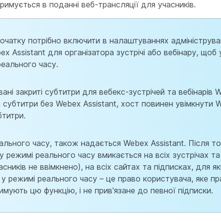
римується в поданні веб-трансляції для учасників.
очатку потрібно включити в налаштуваннях адмініструва
x Assistant для організатора зустрічі або вебінару, щоб
еального часу.
ані закриті субтитри для вебекс-зустрічей та вебінарів
 субтитри без Webex Assistant, хост повинен увімкнути W
бтитри.
льного часу, також надається Webex Assistant. Після то
у режимі реального часу вмикається на всіх зустрічах та
сників не ввімкнено), на всіх сайтах та підписках, для я
у режимі реального часу – це право користувача, яке пр
тримують цю функцію, і не прив'язане до певної підписки.