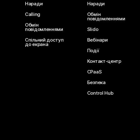
Наради
Наради
Calling
Обмін
повідомленнями
Обмін
повідомленнями
Slido
Спільний доступ
Вебінари
до екрана
Події
Контакт-центр
CPaaS
Безпека
Control Hub