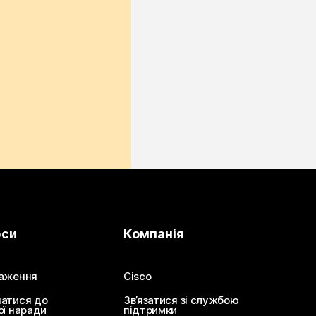
рси
Компанія
аження
Cisco
атися до
Зв’язатися зі службою
ої наради
підтримки