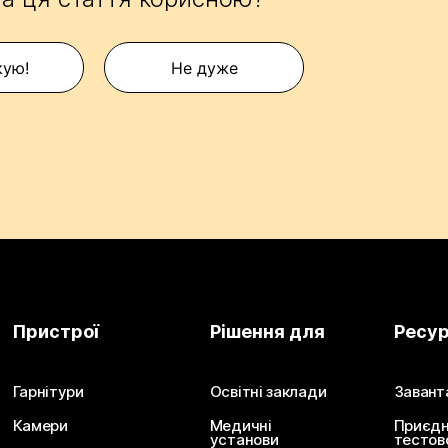
кую!
Не дуже
Пристрої
Рішення для
Ресу
Гарнітури
Освітні заклади
Завант
Камери
Медичні
Приєдн
установи
тестов