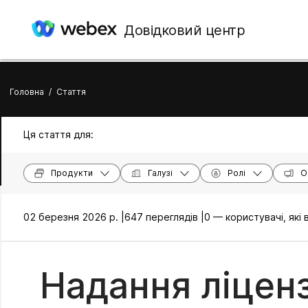
Довідковий центр
Головна
/
Стаття
Ця стаття для:
Продукти
Галузі
Ролі
О
02 березня 2026 р. |
647 переглядів |
0 — користувачі, які
Надання ліценз