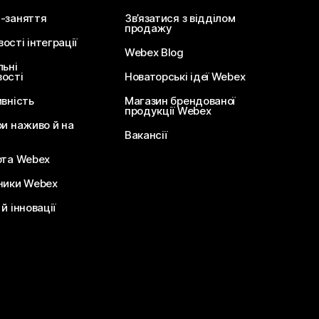
-заняття
Зв’язатися з відділом
продажу
сті інтеграції
Webex Blog
льні
ості
Новаторські ідеї Webex
ивність
Магазин брендованої
продукції Webex
ри наживо й на
Вакансії
ота Webex
ники Webex
й інновації