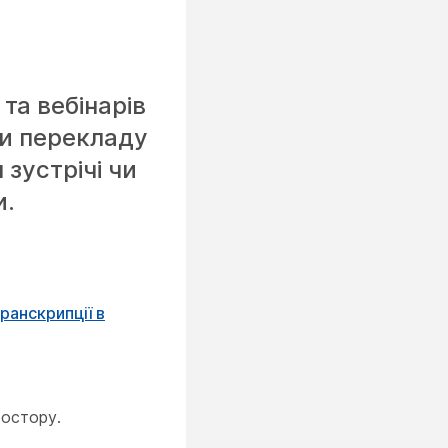
та вебінарів
ки перекладу
зустрічі чи
и.
ранскрипції в
ростору.