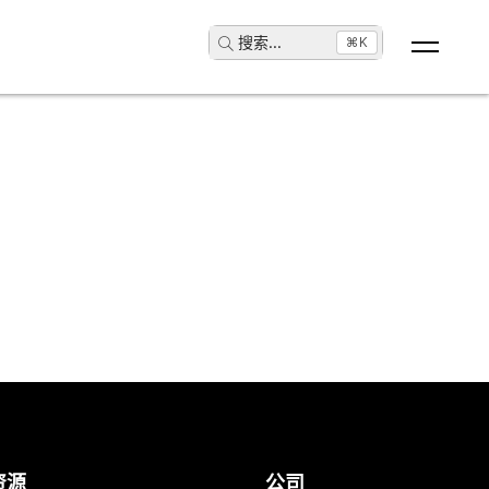
搜索
...
⌘K
资源
公司