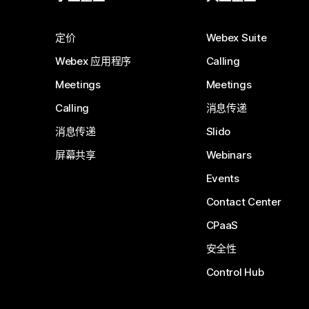
定价
Webex Suite
Webex 应用程序
Calling
Meetings
Meetings
Calling
消息传递
消息传递
Slido
屏幕共享
Webinars
Events
Contact Center
CPaaS
安全性
Control Hub