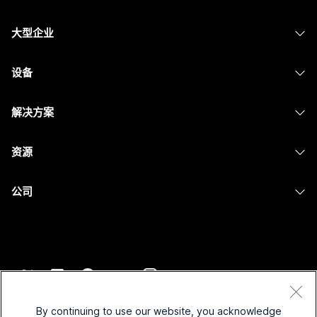
定价
大型企业
Webex 应用程序
Webex Suite
设备
Meetings
Calling
头戴式耳机
Calling
解决方案
Meetings
摄像头
消息传递
教育
消息传递
资源
Desk 系列
屏幕共享
医疗保健
Slido
下载
Room 系列
公司
政府
Webinars
加入测试会议
Board 系列
Cisco
财务
Events
在线课程
Phone 系列
联系技术支持
体育与娱乐
Contact Center
集成
配件
联系销售
一线员工
CPaaS
辅助功能
条款和条件
Webex Blog
非营利组织
安全性
By continuing to use our website, you acknowledge
包容性