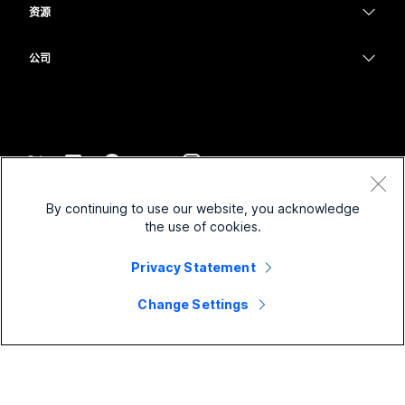
消息传递
消息传递
资源
Desk 系列
医疗保健
屏幕共享
下载
Slido
Room 系列
公司
政府
加入测试会议
Webinars
Cisco
Board 系列
财务
在线课程
Events
联系技术支持
Phone 系列
体育与娱乐
集成
Contact Center
联系销售
配件
一线员工
辅助功能
CPaaS
条款和条件
Webex Blog
By continuing to use our website, you acknowledge
非营利组织
隐私权声明
包容性
安全性
the use of cookies.
Webex 思想领导力
Cookie
新兴公司
直播和点播网络研讨会
Control Hub
Privacy Statement
Webex 商店
商标
混合式工作
Webex 社区
©
2026
Cisco 和/或其附属公司。保留所有权利。
职业
Change Settings
Webex 开发人员
新闻和创新