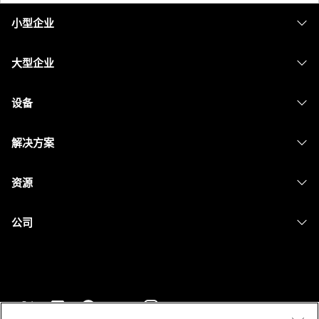
小型企业
定价
大型企业
Webex 应用程序
Webex Suite
设备
Meetings
Calling
头戴式耳机
Calling
解决方案
Meetings
摄像头
消息传递
教育
消息传递
资源
Desk 系列
屏幕共享
医疗保健
Slido
下载
Room 系列
公司
政府
Webinars
加入测试会议
Board 系列
Cisco
财务
Events
在线课程
Phone 系列
联系技术支持
体育与娱乐
Contact Center
集成
配件
联系销售
一线员工
CPaaS