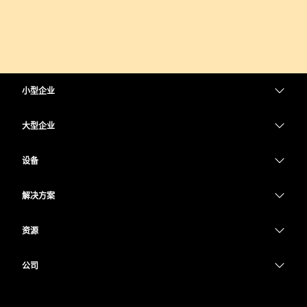
小型企业
定价
大型企业
Webex 应用程序
Webex Suite
设备
Meetings
Calling
头戴式耳机
Calling
解决方案
Meetings
摄像头
教育
消息传递
消息传递
资源
Desk 系列
医疗保健
屏幕共享
下载
Slido
Room 系列
公司
政府
加入测试会议
Webinars
Cisco
Board 系列
财务