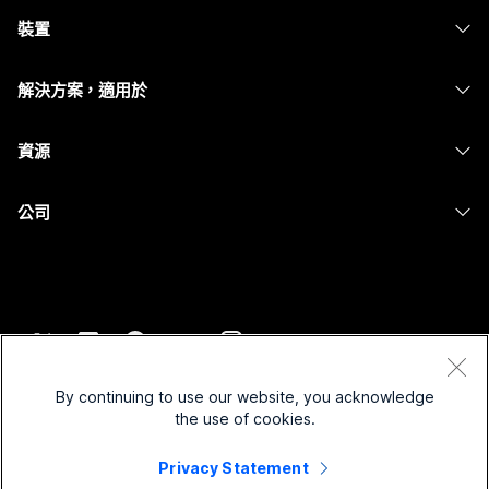
Webex Suite
裝置
Meetings
Calling
耳機
Calling
解決方案，適用於
Meetings
攝影機
Messaging
教育
Messaging
資源
Desk 系列
螢幕共用
醫療保健
Slido
下載
Room 系列
公司
政府
Webinars
加入測驗會議
Board 系列
Cisco
財務
Events
線上課程
電話系列
聯絡技術支援
運動與娛樂
Contact Center
整合
配件
聯絡銷售人員
前線
CPaaS
協助工具
條款和條件
Webex 部落格
非營利
安全性
By continuing to use our website, you acknowledge
包容性
隱私權聲明
the use of cookies.
Webex 思想領導力
啟動
Control Hub
Cookie
即時和隨選網路研討會
Webex Merch Store
Privacy Statement
商標
混合式工作