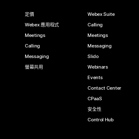
定價
Webex Suite
Webex 應用程式
Calling
Meetings
Meetings
Calling
Messaging
Messaging
Slido
螢幕共用
Webinars
Events
Contact Center
CPaaS
安全性
Control Hub