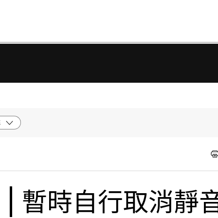
統
式 | 暫時自行取消靜