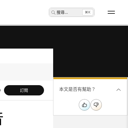
搜尋
...
⌘K
本文是否有幫助？
訂閱
音