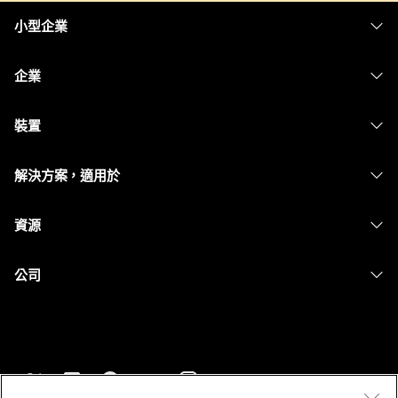
小型企業
定價
企業
Webex 應用程式
Webex Suite
裝置
Meetings
Calling
耳機
Calling
解決方案，適用於
Meetings
攝影機
Messaging
教育
Messaging
資源
Desk 系列
螢幕共用
醫療保健
Slido
下載
Room 系列
公司
政府
Webinars
加入測驗會議
Board 系列
Cisco
財務
Events
線上課程
電話系列
聯絡技術支援
運動與娛樂
Contact Center
整合
配件
聯絡銷售人員
前線
CPaaS
協助工具