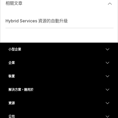
相關文章
Hybrid Services 資源的自動升級
小型企業
定價
企業
Webex 應用程式
Webex Suite
裝置
Meetings
Calling
耳機
Calling
解決方案，適用於
Meetings
攝影機
教育
Messaging
Messaging
資源
Desk 系列
醫療保健
螢幕共用
下載
Slido
Room 系列
公司