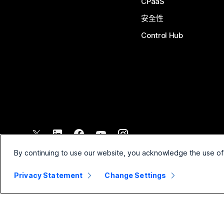
CPaaS
安全性
Control Hub
©
2026
Cisco 和/或其子公司。保留所有權利。
By continuing to use our website, you acknowledge the use of
Privacy Statement
Change Settings