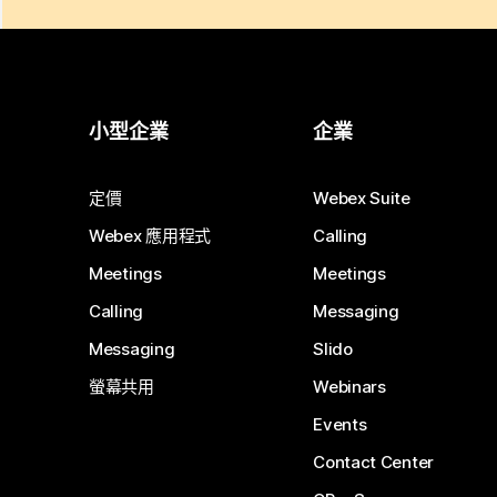
小型企業
企業
定價
Webex Suite
Webex 應用程式
Calling
Meetings
Meetings
Calling
Messaging
Messaging
Slido
螢幕共用
Webinars
Events
Contact Center