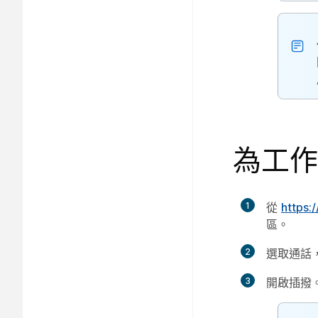
為工作
1
從
https:
區。
2
選取
通話
3
開啟
插撥