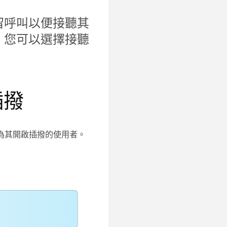
留呼叫以便接聽其
，您可以選擇接聽
插撥
為其開啟插撥的使用者。