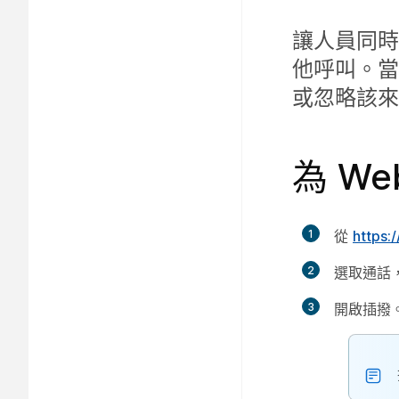
讓人員同時
他呼叫。當
或忽略該來
為 We
1
從
https:
2
選取
通話
3
開啟
插撥