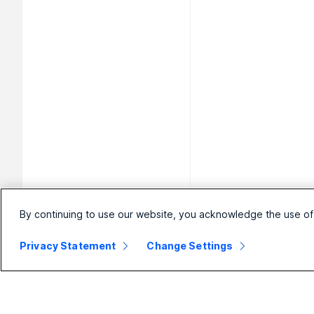
By continuing to use our website, you acknowledge the use of
Privacy Statement
Change Settings
小型企業
企業
定價
Webex Suite