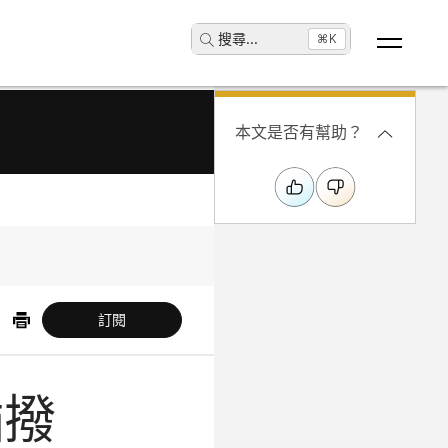
搜尋
...
⌘K
本文是否有幫助？
訂閱
插撥