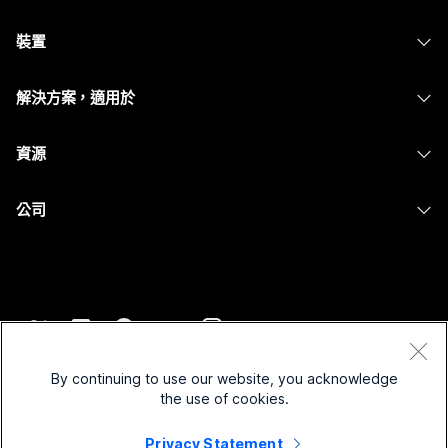
Webex 應用程式
需要答案？
Webex Suite
裝置
Meetings
Calling
提交問題
耳機
Calling
解決方案，適用於
Meetings
攝影機
Messaging
教育
Messaging
資源
Desk 系列
螢幕共用
醫療保健
Slido
下載
Room 系列
公司
政府
Webinars
加入測驗會議
Board 系列
Cisco
財務
Events
線上課程
電話系列
聯絡技術支援
運動與娛樂
Contact Center
整合
配件
聯絡銷售人員
前線
CPaaS
協助工具
條款和條件
Webex 部落格
非營利
安全性
By continuing to use our website, you acknowledge
包容性
隱私權聲明
the use of cookies.
Webex 思想領導力
啟動
Control Hub
Cookie
即時和隨選網路研討會
Privacy Statement
Webex Merch Store
商標
混合式工作