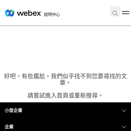
說明中心
好吧，有些尷尬。我們似乎找不到您要尋找的文
章。
請嘗試進入首頁或重新搜尋。
小型企業
首頁
定價
企業