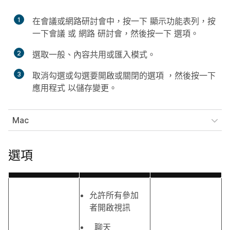
1
在會議或網路研討會中，按一下
顯示功能表列
，按
一下會議
或
網路
研討會，然後按一下
選項
。
2
選取
一般
、
內容共用
或
匯入模式
。
3
取消勾選或勾選要開啟或關閉的選項
，然後按一下
應用程式
以儲存變更。
Mac
選項
允許所有參加
者開啟視訊
聊天