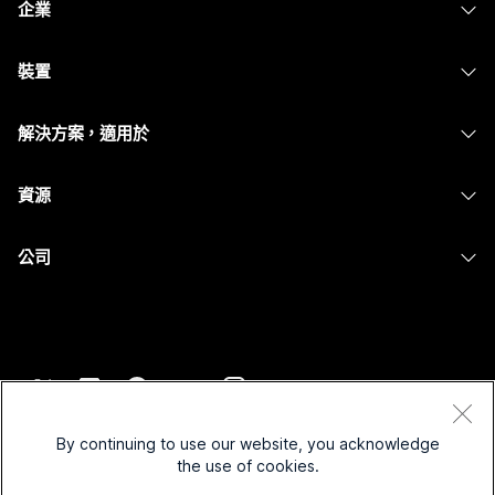
企業
Webex 應用程式
Webex Suite
裝置
Meetings
Calling
耳機
Calling
解決方案，適用於
Meetings
攝影機
Messaging
教育
Messaging
資源
Desk 系列
螢幕共用
醫療保健
Slido
下載
Room 系列
公司
政府
Webinars
加入測驗會議
Board 系列
Cisco
財務
Events
線上課程
電話系列
聯絡技術支援
運動與娛樂
Contact Center
整合
配件
聯絡銷售人員
前線
CPaaS
協助工具
條款和條件
Webex 部落格
非營利
安全性
By continuing to use our website, you acknowledge
包容性
隱私權聲明
the use of cookies.
Webex 思想領導力
啟動
Control Hub
Cookie