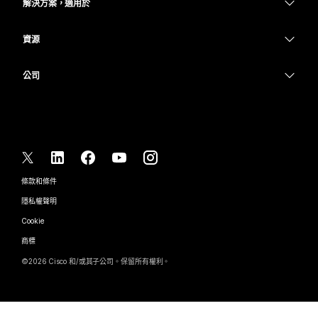
Calling
解決方案，適用於
Meetings
攝影機
教育
Messaging
Messaging
資源
Desk 系列
醫療保健
螢幕共用
下載
Slido
Room 系列
公司
政府
加入測驗會議
Webinars
Cisco
Board 系列
財務
線上課程
Events
聯絡技術支援
電話系列
運動與娛樂
整合
Contact Center
聯絡銷售人員
配件
前線
協助工具
CPaaS
條款和條件
Webex 部落格
非營利
隱私權聲明
包容性
安全性
Webex 思想領導力
Cookie
啟動
即時和隨選網路研討會
Control Hub
Webex Merch Store
商標
混合式工作
Webex 社群
©
2026
Cisco 和/或其子公司。保留所有權利。
職業
Webex 開發人員
新聞與創新