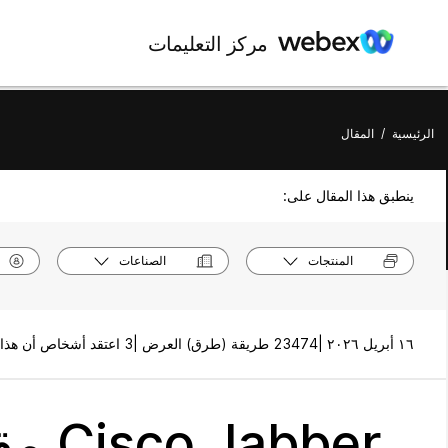
مركز التعليمات
الرئيسية
/
المقال
ينطبق هذا المقال على:
المنتجات
الصناعات
١٦ أبريل ٢٠٢٦ |
23474 طريقة (طرق) العرض |
3 اعتقد أشخاص أن هذا كان مفيدًا
Cisco Jabber مقالات المستخدم والإدارة