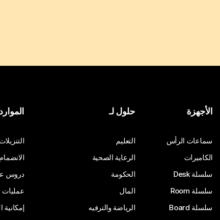
الأجهزة
حلول لـ
الموارد
سماعات الرأس
التعليم
التنزيلات
الكاميرات
الرعاية الصحية
الانضمام
سلسلة Desk
الحكومة
دروس على
سلسلة Room
المال
عمليات ا
سلسلة Board
الرياضة والترفيه
إمكانية 