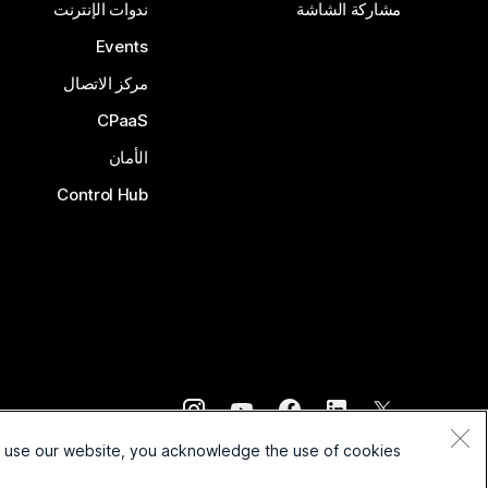
مشاركة الشاشة
ندوات الإنترنت
Events
مركز الاتصال
CPaaS
الأمان
Control Hub
©
2026
Cisco و/أو الشركات التابعة لها. جميع الحقوق محفوظة.
o use our website, you acknowledge the use of cookies.