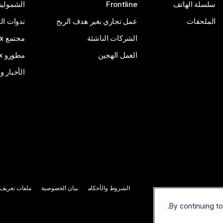
سلسلة الهاتف
Frontline
الشمولية
الملحقات
عمل تجاري بغير هدف الربح
ندوات ال
الشركات الناشئة
مجتمع Webex
العمل الهجين
مطورو Webex
الأخبار و
الشروط والأحكام
بيان الخصوصية
ملفات تعريف ا
By continuing t