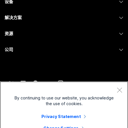
设备
Meetings
Calling
头戴式耳机
Calling
解决方案
Meetings
摄像头
消息传递
教育
消息传递
资源
Desk 系列
屏幕共享
医疗保健
Slido
下载
Room 系列
公司
政府
Webinars
加入测试会议
Board 系列
Cisco
财务
Events
在线课程
Phone 系列
联系技术支持
体育与娱乐
Contact Center
集成
配件
联系销售
一线员工
CPaaS
辅助功能
条款和条件
Webex Blog
非营利组织
安全性
By continuing to use our website, you acknowledge
包容性
隐私权声明
the use of cookies.
Webex 思想领导力
新兴公司
Control Hub
Cookie
直播和点播网络研讨会
Privacy Statement
Webex 商店
商标
混合式工作
Webex 社区
©
2026
Cisco 和/或其附属公司。保留所有权利。
职业