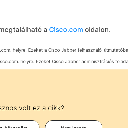
megtalálható a
Cisco.com
oldalon.
co.com. helyre. Ezeket a Cisco Jabber felhasználói útmutatób
Cisco.com. helyre. Ezeket Cisco Jabber adminisztrációs fela
znos volt ez a cikk?
en, köszönöm!
Nem igazán