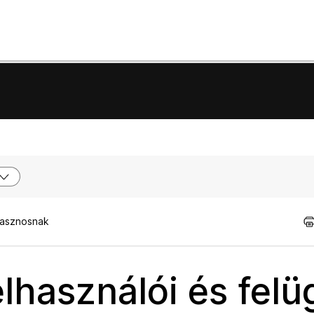
hasznosnak
lhasználói és felü