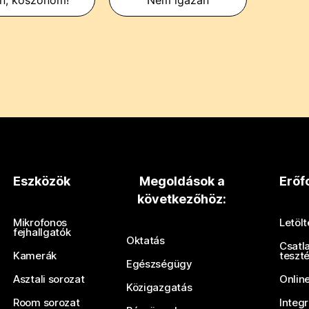
Eszközök
Megoldások a
Erőf
következőhöz:
Mikrofonos
Letöl
fejhallgatók
Oktatás
Csatl
Kamerák
teszt
Egészségügy
Asztali sorozat
Onlin
Közigazgatás
Room sorozat
Integ