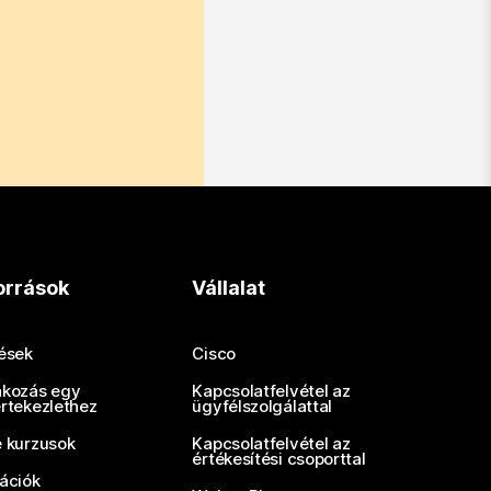
orrások
Vállalat
tések
Cisco
akozás egy
Kapcsolatfelvétel az
értekezlethez
ügyfélszolgálattal
e kurzusok
Kapcsolatfelvétel az
értékesítési csoporttal
rációk