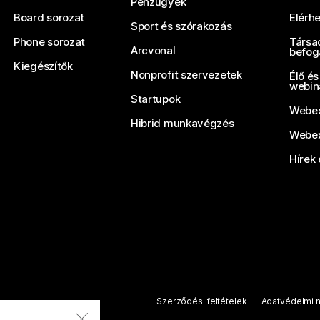
Pénzügyek
Board sorozat
Elérh
Sport és szórakozás
Phone sorozat
Társa
Arcvonal
befog
Kiegészítők
Nonprofit szervezetek
Élő és
webin
Startupok
Webex
Hibrid munkavégzés
Webex
Hírek 
Szerződési feltételek
Adatvédelmi n