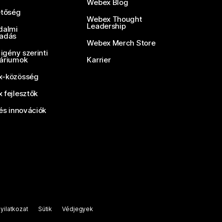
Webex Blog
etőség
Webex Thought
Leadership
dalmi
adás
Webex Merch Store
 igény szerinti
áriumok
Karrier
-közösség
 fejlesztők
és innovációk
yilatkozat
Sütik
Védjegyek