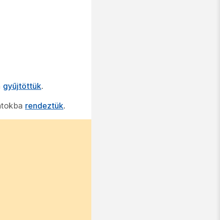
a
gyűjtöttük
.
datokba
rendeztük
.