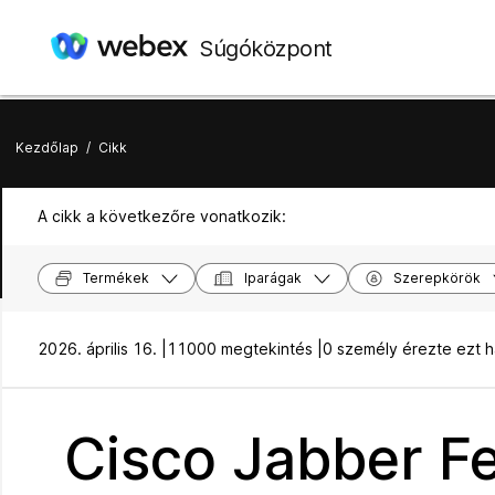
Súgóközpont
Kezdőlap
/
Cikk
A cikk a következőre vonatkozik:
Termékek
Iparágak
Szerepkörök
2026. április 16. |
11000 megtekintés |
0 személy érezte ezt 
Cisco Jabber Fe