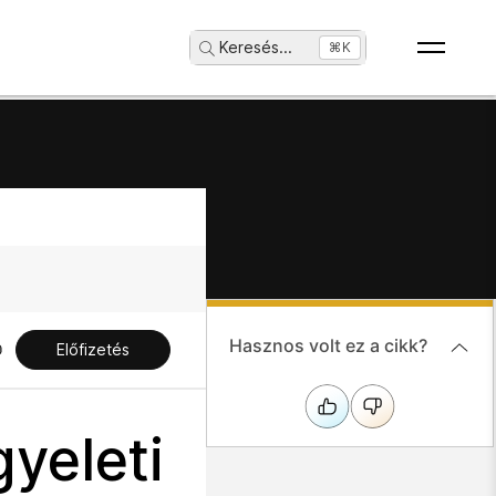
Keresés
...
⌘K
Hasznos volt ez a cikk?
Előfizetés
gyeleti