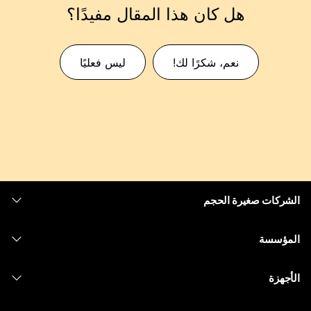
هل كان هذا المقال مفيدًا؟
نعم، شكرًا لك!
ليس فعليًا
الشركات صغيرة الحجم
التسعير
المؤسسة
تطبيق Webex
Webex Suite
الأجهزة
Meetings
الاتصال
سماعات الرأس
الاتصال