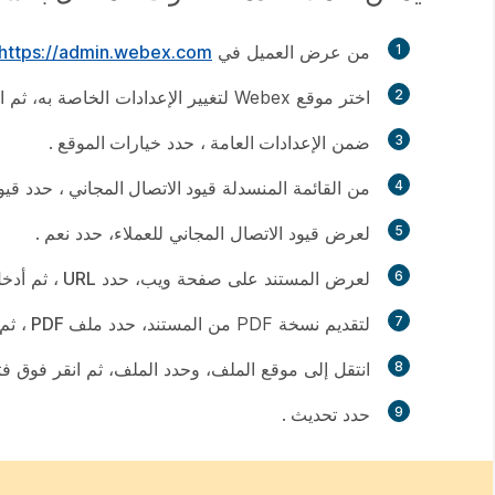
1
من عرض العميل في
https://admin.webex.com
2
اختر موقع Webex لتغيير الإعدادات الخاصة به، ثم انقر فوق
3
ضمن
الإعدادات العامة
، حدد
خيارات الموقع
.
4
من القائمة المنسدلة
قيود الاتصال المجاني
، حدد
قيو
5
لعرض قيود الاتصال المجاني للعملاء، حدد
نعم
.
6
لعرض المستند على صفحة ويب، حدد
URL
، ثم أدخل عنوان RL
7
لتقديم نسخة PDF من المستند، حدد
ملف PDF
، ثم
8
انتقل إلى موقع الملف، وحدد الملف، ثم انقر فوق
فت
9
حدد
تحديث
.