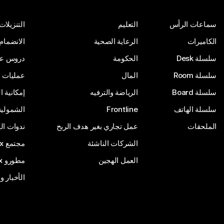
سماعات الرأس
التعليم
التنزيلات
الكاميرات
الرعاية الصحية
الانضمام
سلسلة Desk
الحكومة
دروس على
سلسلة Room
المال
عمليات ا
سلسلة Board
الرياضة والترفيه
إمكانية 
سلسلة الهاتف
Frontline
الشمولية
الملحقات
عمل تجاري بغير هدف الربح
ندوات ال
الشركات الناشئة
مجتمع Webex
العمل الهجين
مطورو Webex
الأخبار و