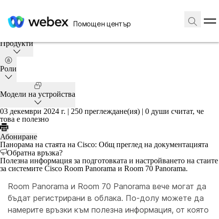
Начало
/
Статия
Помощен център
Тази статия се отнася за:
Продукти
Роли
Модели на устройства
03 декември 2024 г. |
250 преглеждане(ия) |
0 души считат, че
това е полезно
Абониране
Панорама на стаята на Cisco: Общ преглед на документацията
Обратна връзка?
Полезна информация за подготовката и настройването на стаите
за системите Cisco Room Panorama и Room 70 Panorama.
Room Panorama и Room 70 Panorama вече могат да
бъдат регистрирани в облака. По-долу можете да
намерите връзки към полезна информация, от която