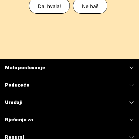
Da, hvala!
Ne baš
Malo poslovanje
Cijene
Poduzeće
Aplikacija Webex
Webex Suite
Uređaji
Sastanci
Calling
Slušalice
Calling
Rješenja za
Sastanci
Kamere
Poruke
Obrazovanje
Poruke
Resursi
Serija stolova