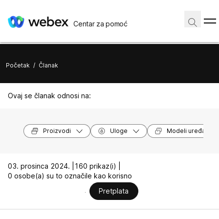
Centar za pomoć
Početak
/
Članak
Ovaj se članak odnosi na:
Proizvodi
Uloge
Modeli uređaja
03. prosinca 2024. |
160 prikaz(i) |
0 osobe(a) su to označile kao korisno
Pretplata