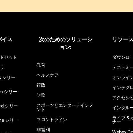
バイス
次のためのソリューシ
リソー
ョン:
ドセット
ダウンロ
教育
ラ
テストミ
ヘルスケア
sk シリー
オンライ
行政
インテグ
om シリー
財務
アクセシ
スポーツとエンターテインメ
rd シリー
インクル
ント
ライブ &
フロントライン
one シリー
ナー
非営利
Webex C