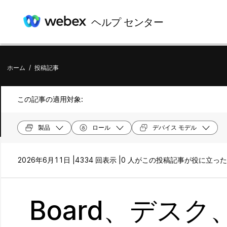
ヘルプ センター
ホーム
/
投稿記事
この記事の適用対象:
製品
ロール
デバイス モデル
2026年6月11日 |
4334 回表示 |
0 人がこの投稿記事が役に立っ
Board、デス