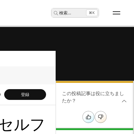
検索
...
⌘K
この投稿記事は役に立ちまし
登録
たか？
のセルフ