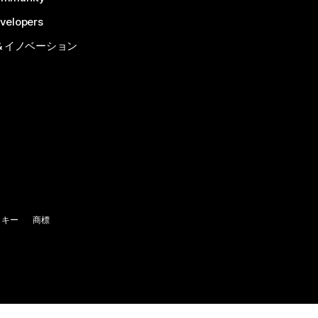
velopers
& イノベーション
ッキー
商標