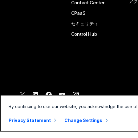
アク
Contact Center
CPaaS
セキュリティ
Control Hub
©
2026
Cisco and/or its affiliates. All rights reserved.
By continuing to use our website, you acknowledge the use of
Privacy Statement
Change Settings