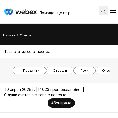
Помощен център
Начало
/
Статия
Тази статия се отнася за:
Продукти
Отрасли
Роли
Операцио
10 април 2026 г. |
11033 преглеждане(ия) |
0 души считат, че това е полезно
Абониране