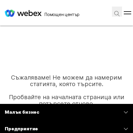
Помощен център
Съжаляваме! Не можем да намерим
статията, която търсите.
Пробвайте на началната страница или
потърсете отново.
Малък бизнес
Цени
Начало
Предприятие