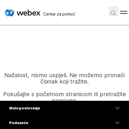
Centar za pomoć
Nažalost, nismo uspjeli. Ne možemo pronaći
članak koji tražite.
Pokušajte s početnom stranicom ili pretražite
ponovno.
Malo poslovanje
Cijene
Poduzeće
Početak