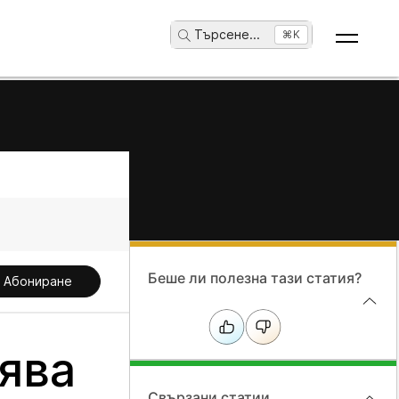
Търсене
...
⌘K
Беше ли полезна тази статия?
Абониране
ява
Свързани статии