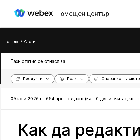
Помощен център
Начало
/
Статия
Тази статия се отнася за:
Продукти
Роли
Операционни сист
05 юни 2026 г. |
654 преглеждане(ия) |
0 души считат, че т
Как да редакт