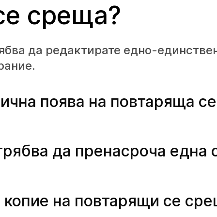
се среща?
рябва да редактирате едно-единстве
рание.
ична поява на повтаряща се
 трябва да пренасроча една
 копие на повтарящи се сре