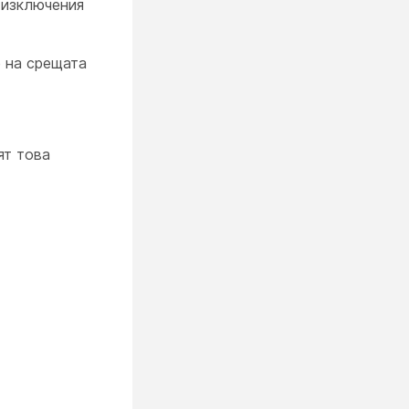
 изключения
е на срещата
ят това