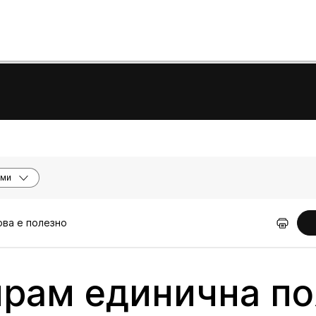
еми
ова е полезно
ирам единична по