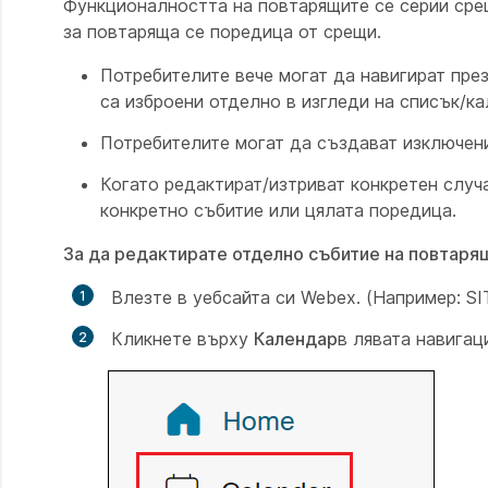
Функционалността на повтарящите се серии сре
за повтаряща се поредица от срещи.
Потребителите вече могат да навигират пре
са изброени отделно в изгледи на списък/к
Потребителите могат да създават изключени
Когато редактират/изтриват конкретен случ
конкретно събитие или цялата поредица.
За да редактирате отделно събитие на повтаря
Влезте в уебсайта си Webex. (Например: 
Кликнете върху
Календар
в лявата навигац