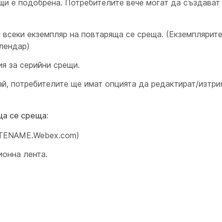
щи е подобрена. Потребителите вече могат да създават
з всеки екземпляр на повтаряща се среща. (Екземплярит
алендар)
я за серийни срещи.
ай, потребителите ще имат опцията да редактират/изтри
ща се среща:
SITENAME.Webex.com)
ионна лента.