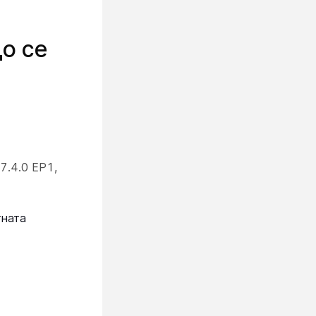
о се
7.4.0 EP1,
тната