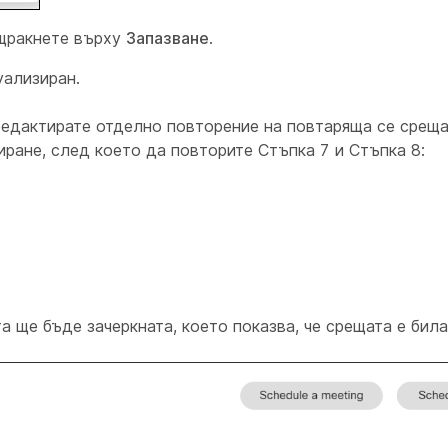
 щракнете върху
Запазване
.
уализиран.
редактирате отделно повторение на повтаряща се среща
иране, след което да повторите
Стъпка 7
и
Стъпка 8
:
а ще бъде зачеркната, което показва, че срещата е бил