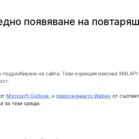
едно появяване на повтарящ
 подразбиране на сайта. Тази корекция изисква XMLAPI 
ост.
 от
Microsoft Outlook
,
и
приложението Webex
от съотве
а за тези срещи.