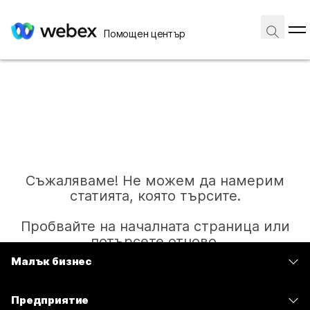
Помощен център
Съжаляваме! Не можем да намерим
статията, която търсите.
Пробвайте на началната страница или
потърсете отново.
Малък бизнес
Цени
Начало
Предприятие