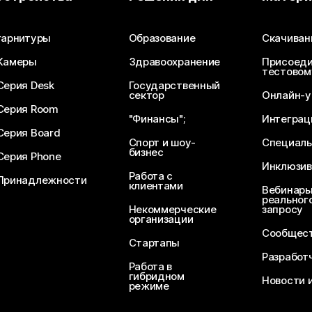
Отправьте вопрос
гарнитуры
Образование
Скачиван
Камеры
Здравоохранение
Присоеди
тестовом
Серия Desk
Государственный
сектор
Онлайн-у
Серия Room
"Финансы";
Интеграц
Серия Board
Спорт и шоу-
Специаль
бизнес
Серия Phone
Инклюзив
Работа с
Принадлежности
клиентами
Вебинары
реального
Некоммерческие
запросу
организации
Сообщест
Стартапы
Разработ
Работа в
гибридном
Новости 
режиме