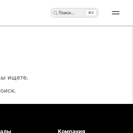
Поиск
...
⌘K
вы ищете.
оиск.
иалы
Компания