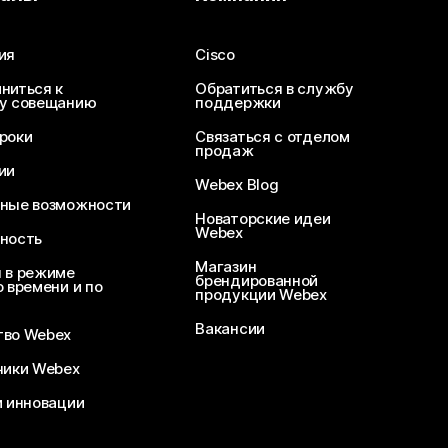
ия
Cisco
ниться к
Обратиться в службу
у совещанию
поддержки
роки
Связаться с отделом
продаж
ии
Webex Blog
ные возможности
Новаторские идеи
Webex
ность
Магазин
 в режиме
брендированной
 времени и по
продукции Webex
Вакансии
во Webex
чики Webex
и инновации