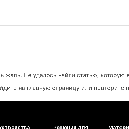
ь жаль. Не удалось найти статью, которую 
йдите на главную страницу или повторите п
Главная
Устройства
Решения для
Матер
Необходим ответ?